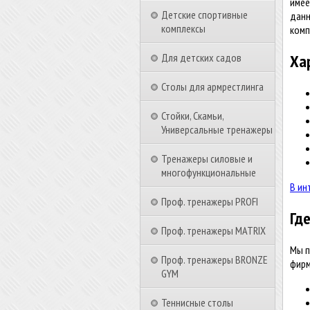
имее
Детские спортивные
данн
комплексы
комп
Ха
Для детских садов
Столы для армрестлинга
Стойки, Скамьи,
Универсальные тренажеры
Тренажеры силовые и
многофункциональные
В ин
Проф. тренажеры PROFI
Гд
Проф. тренажеры MATRIX
Мы п
Проф. тренажеры BRONZE
фирм
GYM
Теннисные столы