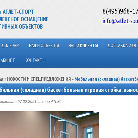
8(495)968-1
а АТЛЕТ-СПОРТ
ЛЕКСНОЕ ОСНАЩЕНИЕ
info@atlet-spo
ТИВНЫХ ОБЪЕКТОВ
ДИЛЕРАМ
НАШИ ОБЪЕКТЫ
НАШИ КЛИЕНТЫ
ДОСТАВКА И ОП
КАБИНЕТ
КОНТАКТЫ
ая
»
НОВОСТИ И СПЕЦПРЕДЛОЖЕНИЯ
»
Мобильная (складная) баскетбо
 165
бильная (складная) баскетбольная игровая стойка, вынос
ликовано 07.02.2021, автор ATLET