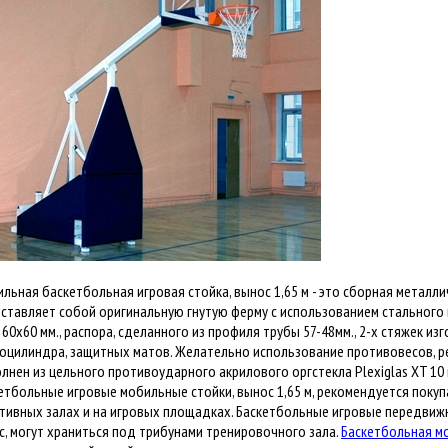
льная баскетбольная игровая стойка, вынос 1,65 м - это сборная металли
ставляет собой оригинальную гнутую ферму с использованием стального п
 60х60 мм., распора, сделанного из профиля трубы 57-48мм., 2-х стяжек из
оцилиндра, защитных матов. Желательно использование противовесов, ре
лнен из цельного противоударного акрилового оргстекла Plexiglas XT 10
етбольные игровые мобильные стойки, вынос 1,65 м, рекомендуется поку
тивных залах и на игровых площадках. Баскетбольные игровые передви
с, могут храниться под трибунами тренировочного зала.
Баскетбольная м