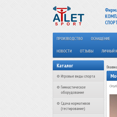
Фирм
КОМП
СПОР
ПРОИЗВОДСТВО
ОСНАЩЕНИЕ
НОВОСТИ
ОТЗЫВЫ
ЛИЧНЫЙ 
Каталог
Главн
ATLET
Мо
Игровые виды спорта
Гимнастическое
Опуб
оборудование
Сдача нормативов
(тестирование)