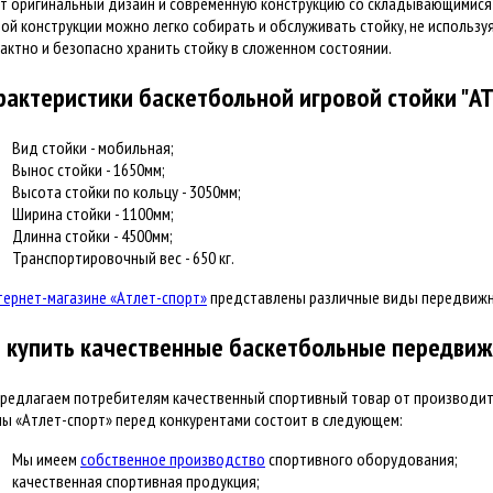
т оригинальный дизайн и современную конструкцию со складывающимися
ой конструкции можно легко собирать и обслуживать стойку, не использ
актно и безопасно хранить стойку в сложенном состоянии.
рактеристики баскетбольной игровой стойки "AT
Вид стойки - мобильная;
Вынос стойки - 1650мм;
Высота стойки по кольцу - 3050мм;
Ширина стойки - 1100мм;
Длинна стойки - 4500мм;
Транспортировочный вес - 650 кг.
тернет-магазине «Атлет-спорт»
представлены различные виды передвижн
е купить качественные баскетбольные передвиж
редлагаем потребителям качественный спортивный товар от производит
ы «Атлет-спорт» перед конкурентами состоит в следующем:
Мы имеем
собственное производство
спортивного оборудования;
качественная спортивная продукция;