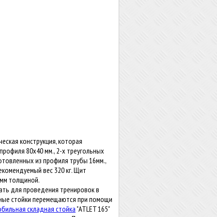
ческая конструкция, которая
рофиля 80х40 мм., 2-х треугольных
готовленных из профиля трубы 16мм.,
комендуемый вес 320 кг. Щит
 мм толщиной.
пать для проведения тренировок в
жные стойки перемещаются при помощи
обильная складная стойка
"ATLET 165"