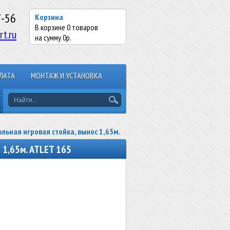
7-56
Корзина
В корзине
0
товаров
rt.ru
на сумму
0
р.
ЛАТА
МОНТАЖ И УСТАНОВКА
льная игровая стойка, вынос 1,65м.
 1,65м. ATLET 165