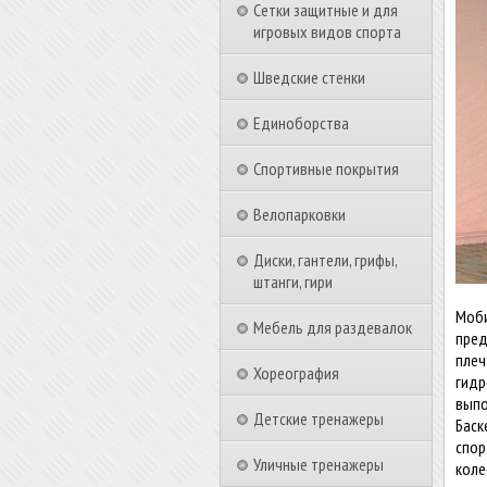
Сетки защитные и для
игровых видов спорта
Шведские стенки
Единоборства
Спортивные покрытия
Велопарковки
Диски, гантели, грифы,
штанги, гири
Моби
Мебель для раздевалок
пред
плеч
Хореография
гидр
выпо
Детские тренажеры
Баск
спор
Уличные тренажеры
коле