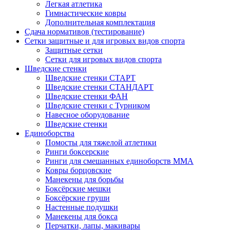
Легкая атлетика
Гимнастические ковры
Дополнительная комплектация
Сдача нормативов (тестирование)
Сетки защитные и для игровых видов спорта
Защитные сетки
Сетки для игровых видов спорта
Шведские стенки
Шведские стенки СТАРТ
Шведские стенки СТАНДАРТ
Шведские стенки ФАН
Шведские стенки с Турником
Навесное оборудование
Шведские стенки
Единоборства
Помосты для тяжелой атлетики
Ринги боксерские
Ринги для смешанных единоборств ММА
Ковры борцовские
Манекены для борьбы
Боксёрские мешки
Боксёрские груши
Настенные подушки
Манекены для бокса
Перчатки, лапы, макивары