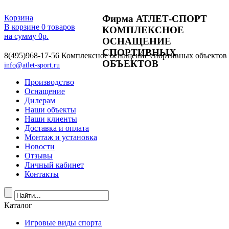
Фирма АТЛЕТ-СПОРТ
Корзина
В корзине
0
товаров
КОМПЛЕКСНОЕ
на сумму
0
р.
ОСНАЩЕНИЕ
СПОРТИВНЫХ
8(495)968-17-56
Комплексное оснащение спортивных объектов
ОБЪЕКТОВ
info@atlet-sport.ru
Производство
Оснащение
Дилерам
Наши объекты
Наши клиенты
Доставка и оплата
Монтаж и установка
Новости
Отзывы
Личный кабинет
Контакты
Каталог
Игровые виды спорта