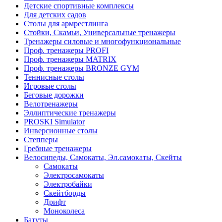
Детские спортивные комплексы
Для детских садов
Столы для армрестлинга
Стойки, Скамьи, Универсальные тренажеры
Тренажеры силовые и многофункциональные
Проф. тренажеры PROFI
Проф. тренажеры MATRIX
Проф. тренажеры BRONZE GYM
Теннисные столы
Игровые столы
Беговые дорожки
Велотренажеры
Эллиптические тренажеры
PROSKI Simulator
Инверсионные столы
Степперы
Гребные тренажеры
Велосипеды, Самокаты, Эл.самокаты, Скейты
Самокаты
Электросамокаты
Электробайки
Скейтборды
Дрифт
Моноколеса
Батуты