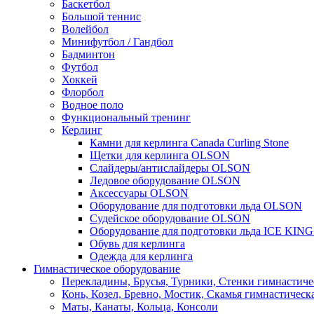
Баскетбол
Большой теннис
Волейбол
Минифутбол / Гандбол
Бадминтон
Футбол
Хоккей
Флорбол
Водное поло
Функциональный тренинг
Керлинг
Камни для керлинга Canada Curling Stone
Щетки для керлинга OLSON
Слайдеры/антислайдеры OLSON
Ледовое оборудование OLSON
Аксессуары OLSON
Оборудование для подготовки льда OLSON
Судейское оборудование OLSON
Оборудование для подготовки льда ICE KIN
Обувь для керлинга
Одежда для керлинга
Гимнастическое оборудование
Перекладины, Брусья, Турники, Стенки гимнастиче
Конь, Козел, Бревно, Мостик, Скамья гимнастическ
Маты, Канаты, Кольца, Консоли