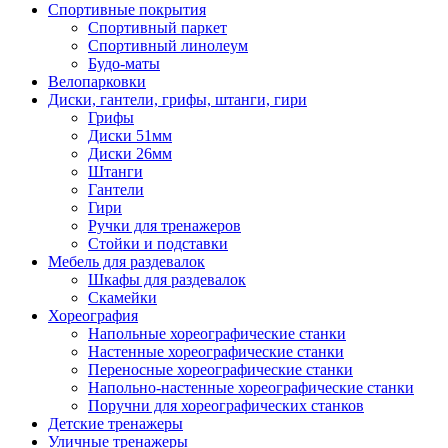
Спортивные покрытия
Спортивный паркет
Спортивный линолеум
Будо-маты
Велопарковки
Диски, гантели, грифы, штанги, гири
Грифы
Диски 51мм
Диски 26мм
Штанги
Гантели
Гири
Ручки для тренажеров
Стойки и подставки
Мебель для раздевалок
Шкафы для раздевалок
Скамейки
Хореография
Напольные хореографические станки
Настенные хореографические станки
Переносные хореографические станки
Напольно-настенные хореографические станки
Поручни для хореографических станков
Детские тренажеры
Уличные тренажеры