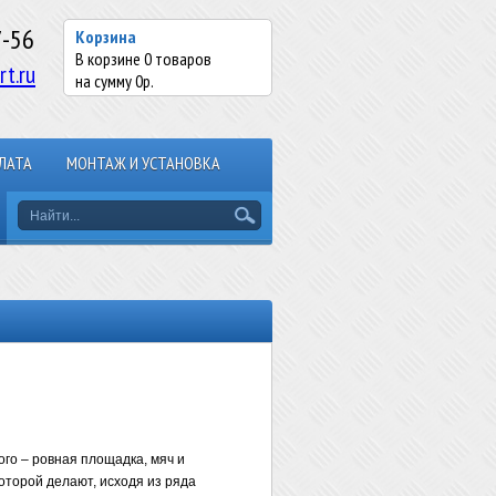
7-56
Корзина
В корзине
0
товаров
rt.ru
на сумму
0
р.
ЛАТА
МОНТАЖ И УСТАНОВКА
ого – ровная площадка, мяч и
оторой делают, исходя из ряда