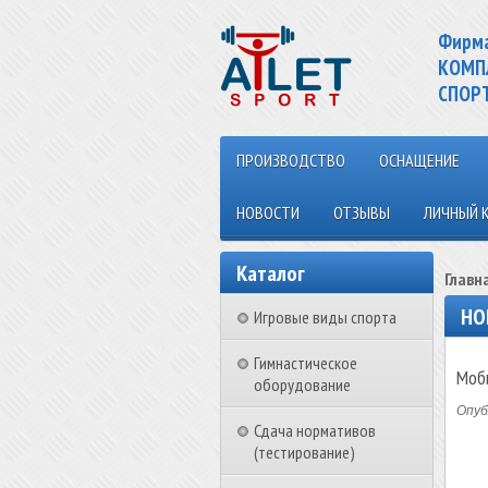
Фирм
КОМП
СПОР
ПРОИЗВОДСТВО
ОСНАЩЕНИЕ
НОВОСТИ
ОТЗЫВЫ
ЛИЧНЫЙ 
Каталог
Главн
НО
Игровые виды спорта
Гимнастическое
Моби
оборудование
Опуб
Сдача нормативов
(тестирование)