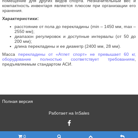
помещение для других видов спорта. Незначительный вес и
компактность инвентаря является плюсом при организации его
хранения.
Характеристики:
расстояние от пола до перекладины (min – 1450 мм, max –
2550 мм);
диапазон регулировок и доступные интервалы (от 50 до
200 мм);
длина перекладины и ее диаметр (2400 мм, 28 мм).
Масса
перекладины от «Атлет спорт» не превышает 60 кг,
оборудование полностью соответствует требованиям
,
предъявляемым стандартом АСИ.
Полная версия
Работает на
InSales
0