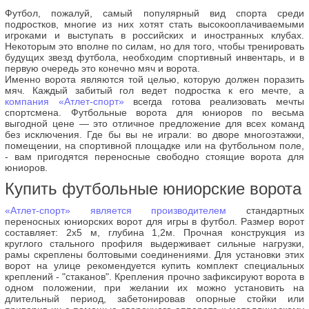
Футбол, пожалуй, самый популярный вид спорта среди
подростков, многие из них хотят стать высокооплачиваемыми
игроками и выступать в российских и иностранных клубах.
Некоторым это вполне по силам, но для того, чтобы тренировать
будущих звезд футбола, необходим спортивный инвентарь, и в
первую очередь это конечно мяч и ворота.
Именно ворота являются той целью, которую должен поразить
мяч. Каждый забитый гол ведет подростка к его мечте, а
компания «Атлет-спорт»
всегда готова реализовать мечты
спортсмена. Футбольные ворота для юниоров по весьма
выгодной цене — это отличное предложение для всех команд
без исключения. Где бы вы не играли: во дворе многоэтажки,
помещении, на спортивной площадке или на футбольном поле,
- вам пригодятся переносные свободно стоящие ворота для
юниоров.
Купить футбольные юниорские ворота
«Атлет-спорт» является производителем
стандартных
переносных юниорских ворот для игры в футбол. Размер ворот
составляет: 2х5 м, глубина 1,2м. Прочная конструкция из
круглого стального профиля выдерживает сильные нагрузки,
рамы скреплены болтовыми соединениями. Для установки этих
ворот на улице рекомендуется купить комплект специальных
креплений - "стаканов". Крепления прочно зафиксируют ворота в
одном положении, при желании их можно установить на
длительный период, забетонировав опорные стойки или