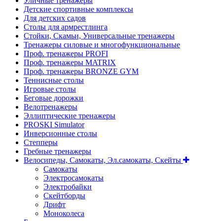
Уличные тренажеры
Детские спортивные комплексы
Для детских садов
Столы для армрестлинга
Стойки, Скамьи, Универсальные тренажеры
Тренажеры силовые и многофункциональные
Проф. тренажеры PROFI
Проф. тренажеры MATRIX
Проф. тренажеры BRONZE GYM
Теннисные столы
Игровые столы
Беговые дорожки
Велотренажеры
Эллиптические тренажеры
PROSKI Simulator
Инверсионные столы
Степперы
Гребные тренажеры
Велосипеды, Самокаты, Эл.самокаты, Скейты
Самокаты
Электросамокаты
Электробайки
Скейтборды
Дрифт
Моноколеса