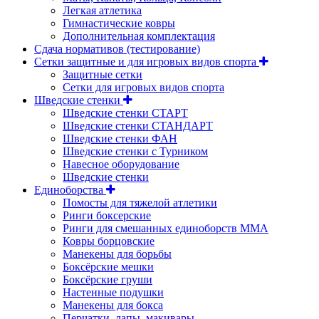
Легкая атлетика
Гимнастические ковры
Дополнительная комплектация
Сдача нормативов (тестирование)
Сетки защитные и для игровых видов спорта
Защитные сетки
Сетки для игровых видов спорта
Шведские стенки
Шведские стенки СТАРТ
Шведские стенки СТАНДАРТ
Шведские стенки ФАН
Шведские стенки с Турником
Навесное оборудование
Шведские стенки
Единоборства
Помосты для тяжелой атлетики
Ринги боксерские
Ринги для смешанных единоборств ММА
Ковры борцовские
Манекены для борьбы
Боксёрские мешки
Боксёрские груши
Настенные подушки
Манекены для бокса
Перчатки, лапы, макивары