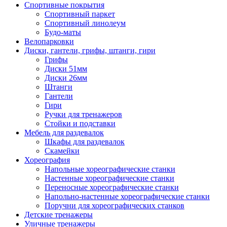
Спортивные покрытия
Спортивный паркет
Спортивный линолеум
Будо-маты
Велопарковки
Диски, гантели, грифы, штанги, гири
Грифы
Диски 51мм
Диски 26мм
Штанги
Гантели
Гири
Ручки для тренажеров
Стойки и подставки
Мебель для раздевалок
Шкафы для раздевалок
Скамейки
Хореография
Напольные хореографические станки
Настенные хореографические станки
Переносные хореографические станки
Напольно-настенные хореографические станки
Поручни для хореографических станков
Детские тренажеры
Уличные тренажеры