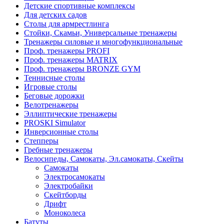
Детские спортивные комплексы
Для детских садов
Столы для армрестлинга
Стойки, Скамьи, Универсальные тренажеры
Тренажеры силовые и многофункциональные
Проф. тренажеры PROFI
Проф. тренажеры MATRIX
Проф. тренажеры BRONZE GYM
Теннисные столы
Игровые столы
Беговые дорожки
Велотренажеры
Эллиптические тренажеры
PROSKI Simulator
Инверсионные столы
Степперы
Гребные тренажеры
Велосипеды, Самокаты, Эл.самокаты, Скейты
Самокаты
Электросамокаты
Электробайки
Скейтборды
Дрифт
Моноколеса
Батуты