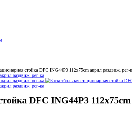
ы
тационарная стойка DFC ING44P3 112x75cm акрил раздвиж. рег-
стойка DFC ING44P3 112x75cm 