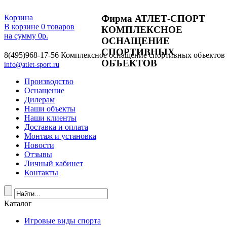
Фирма АТЛЕТ-СПОРТ
Корзина
В корзине
0
товаров
КОМПЛЕКСНОЕ
на сумму
0
р.
ОСНАЩЕНИЕ
СПОРТИВНЫХ
8(495)968-17-56
Комплексное оснащение спортивных объектов
ОБЪЕКТОВ
info@atlet-sport.ru
Производство
Оснащение
Дилерам
Наши объекты
Наши клиенты
Доставка и оплата
Монтаж и установка
Новости
Отзывы
Личный кабинет
Контакты
Каталог
Игровые виды спорта