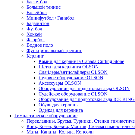
Баскетбол
Большой теннис
Волейбол
Минифутбол / Гандбол
Бадминтон
Футбол
Хоккей
Флорбол
Водное поло
Функциональный тренинг
Керлинг
Камни для керлинга Canada Curling Stone
Щетки для керлинга OLSON
Слайдеры/антислайдеры OLSON
Ледовое оборудование OLSON
Аксессуары OLSON
Оборудование для подготовки льда OLSON
Судейское оборудование OLSON
Оборудование для подготовки льда ICE KIN
Обувь для керлинга
Одежда для керлинга
Гимнастическое оборудование
Перекладины, Брусья, Турники, Стенки гимнастиче
Конь, Козел, Бревно, Мостик, Скамья гимнастическ
Маты, Канаты, Кольца, Консоли