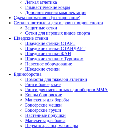
Легкая атлетика
Гимнастические ковры
Дополнительная комплектация
Сдача нормативов (тестирование)
Сетки защитные и для игровых видов спорта
Защитные сетки
Сетки для игровых видов спорта
Шведские стенки
Шведские стенки СТАРТ
Шведские стенки СТАНДАРТ
Шведские стенки ФАН
Шведские стенки с Турником
Навесное оборудование
Шведские стенки
Единоборства
Помосты для тяжелой атлетики
Ринги боксерские
Ринги для смешанных единоборств ММА
Ковры борцовские
Манекены для борьбы
Боксёрские мешки
Боксёрские груши
Настенные подушки
Манекены для бокса
Перчатки, лапы, макивары