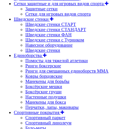
Сетки защитные и для игровых видов спорта
Защитные сетки
Сетки для игровых видов спорта
Шведские стенки
Шведские стенки СТАРТ
Шведские стенки СТАНДАРТ
Шведские стенки ФАН
Шведские стенки с Турником
Навесное оборудование
Шведские стенки
Единоборства
Помосты для тяжелой атлетики
Ринги боксерские
Ринги для смешанных единоборств ММА
Ковры борцовские
Манекены для борьбы
Боксёрские мешки
Боксёрские груши
Настенные подушки
Манекены для бокса
Перчатки, лапы, макивары
Спортивные покрытия
Спортивный паркет
Спортивный линолеум
Будо-маты