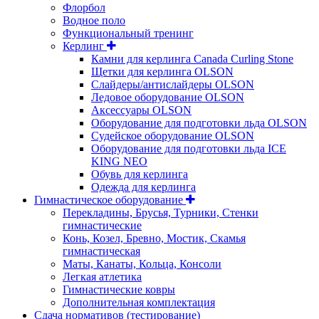
Флорбол
Водное поло
Функциональный тренинг
Керлинг
Камни для керлинга Canada Curling Stone
Щетки для керлинга OLSON
Слайдеры/антислайдеры OLSON
Ледовое оборудование OLSON
Аксессуары OLSON
Оборудование для подготовки льда OLSON
Судейское оборудование OLSON
Оборудование для подготовки льда ICE
KING NEO
Обувь для керлинга
Одежда для керлинга
Гимнастическое оборудование
Перекладины, Брусья, Турники, Стенки
гимнастические
Конь, Козел, Бревно, Мостик, Скамья
гимнастическая
Маты, Канаты, Кольца, Консоли
Легкая атлетика
Гимнастические ковры
Дополнительная комплектация
Сдача нормативов (тестирование)