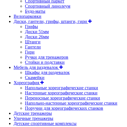
Спортивный паркет
Спортивный линолеум
Будо-маты
Велопарковки
Диски, гантели, грифы, штанги, гири
Грифы
Диски 51мм
Диски 26мм
Штанги
Гантели
Гири
Ручки для тренажеров
Стойки и подставки
Мебель для раздевалок
Шкафы для раздевалок
Скамейки
Хореография
Напольные хореографические станки
Настенные хореографические станки
Переносные хореографические станки
Напольно-настенные хореографические станки
Поручни для хореографических станков
Детские тренажеры
Уличные тренажеры
Детские спортивные комплексы