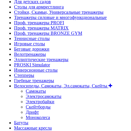
Для детских садов
Столы для армрестлинга
Стойки, Скамьи, Универсальные тренажеры
Тренажеры силовые и многофункциональные
Проф. тренажеры PROFI
Проф. тренажеры MATRIX
Проф. тренажеры BRONZE GYM
Теннисные столы
Игровые столы
Беговые дорожки
Велотренажеры
Эллиптические тренажеры
PROSKI Simulator
Инверсионные столы
Степперы
Гребные тренажеры
Велосипеды, Самокаты, Эл.самокаты, Скейты
Самокаты
Электросамокаты
Электробайки
Скейтборды
Дрифт
Моноколеса
Батуты
Массажные кресла