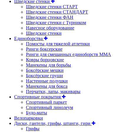
Шведские стенки
Шведские стенки СТАРТ
Шведские стенки СТАНДАРТ
Шведские стенки ФАН
Шведские стенки с Турником
Навесное оборудование
Шведские стенки
Единоборства
Помосты для тяжелой атлетики
Ринги боксерские
Ринги для смешанных единоборств ММА
Ковры борцовские
Манекены для борьбы
Боксёрские мешки
Боксёрские груши
Настенные подушки
Манекены для бокса
Перчатки, лапы, макивары
Спортивные покрытия
Спортивный паркет
Спортивный линолеум
Будо-маты
Велопарковки
Диски, гантели, грифы, штанги, гири
Грифы