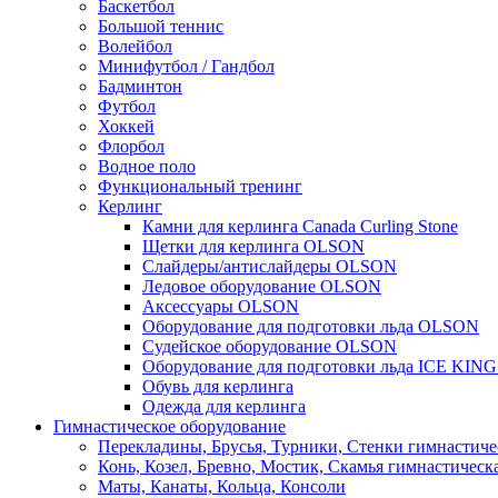
Баскетбол
Большой теннис
Волейбол
Минифутбол / Гандбол
Бадминтон
Футбол
Хоккей
Флорбол
Водное поло
Функциональный тренинг
Керлинг
Камни для керлинга Canada Curling Stone
Щетки для керлинга OLSON
Слайдеры/антислайдеры OLSON
Ледовое оборудование OLSON
Аксессуары OLSON
Оборудование для подготовки льда OLSON
Судейское оборудование OLSON
Оборудование для подготовки льда ICE KIN
Обувь для керлинга
Одежда для керлинга
Гимнастическое оборудование
Перекладины, Брусья, Турники, Стенки гимнастиче
Конь, Козел, Бревно, Мостик, Скамья гимнастическ
Маты, Канаты, Кольца, Консоли