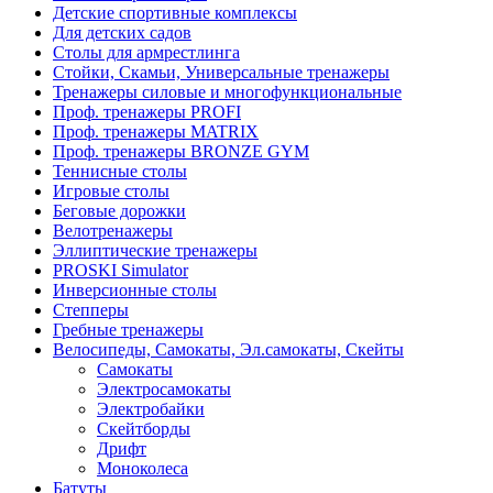
Детские спортивные комплексы
Для детских садов
Столы для армрестлинга
Стойки, Скамьи, Универсальные тренажеры
Тренажеры силовые и многофункциональные
Проф. тренажеры PROFI
Проф. тренажеры MATRIX
Проф. тренажеры BRONZE GYM
Теннисные столы
Игровые столы
Беговые дорожки
Велотренажеры
Эллиптические тренажеры
PROSKI Simulator
Инверсионные столы
Степперы
Гребные тренажеры
Велосипеды, Самокаты, Эл.самокаты, Скейты
Самокаты
Электросамокаты
Электробайки
Скейтборды
Дрифт
Моноколеса
Батуты