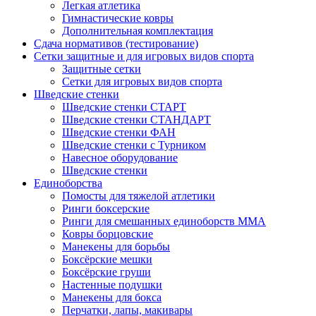
Легкая атлетика
Гимнастические ковры
Дополнительная комплектация
Сдача нормативов (тестирование)
Сетки защитные и для игровых видов спорта
Защитные сетки
Сетки для игровых видов спорта
Шведские стенки
Шведские стенки СТАРТ
Шведские стенки СТАНДАРТ
Шведские стенки ФАН
Шведские стенки с Турником
Навесное оборудование
Шведские стенки
Единоборства
Помосты для тяжелой атлетики
Ринги боксерские
Ринги для смешанных единоборств ММА
Ковры борцовские
Манекены для борьбы
Боксёрские мешки
Боксёрские груши
Настенные подушки
Манекены для бокса
Перчатки, лапы, макивары