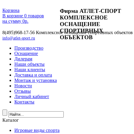
Фирма АТЛЕТ-СПОРТ
Корзина
В корзине
0
товаров
КОМПЛЕКСНОЕ
на сумму
0
р.
ОСНАЩЕНИЕ
СПОРТИВНЫХ
8(495)968-17-56
Комплексное оснащение спортивных объектов
ОБЪЕКТОВ
info@atlet-sport.ru
Производство
Оснащение
Дилерам
Наши объекты
Наши клиенты
Доставка и оплата
Монтаж и установка
Новости
Отзывы
Личный кабинет
Контакты
Каталог
Игровые виды спорта