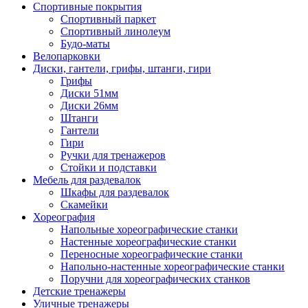
Спортивные покрытия
Спортивный паркет
Спортивный линолеум
Будо-маты
Велопарковки
Диски, гантели, грифы, штанги, гири
Грифы
Диски 51мм
Диски 26мм
Штанги
Гантели
Гири
Ручки для тренажеров
Стойки и подставки
Мебель для раздевалок
Шкафы для раздевалок
Скамейки
Хореография
Напольные хореографические станки
Настенные хореографические станки
Переносные хореографические станки
Напольно-настенные хореографические станки
Поручни для хореографических станков
Детские тренажеры
Уличные тренажеры