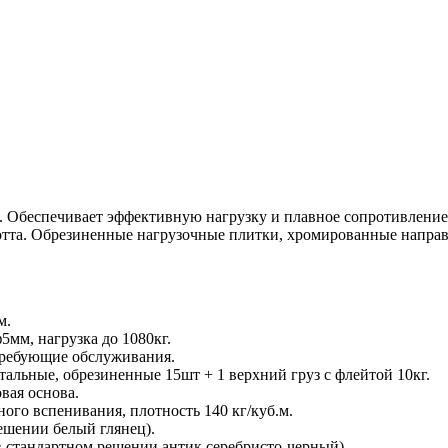
 Обеспечивает эффективную нагрузку и плавное сопротивление 
тта. Обрезиненные нагрузочные плитки, хромированные направ
м.
5мм, нагрузка до 1080кг.
требующие обслуживания.
тальные, обрезиненные 15шт + 1 верхний груз с флейтой 10кг.
вая основа.
ого вспенивания, плотность 140 кг/куб.м.
ешении белый глянец).
в стандартном решении антик серебристо-черный)