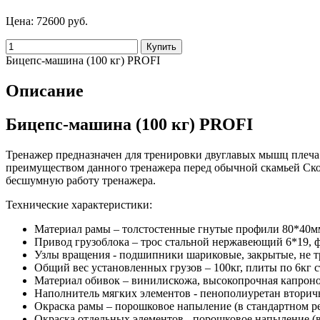
Цена:
72600 руб.
Бицепс-машина (100 кг) PROFI
Описание
Бицепс-машина (100 кг) PROFI
Тренажер предназначен для тренировки двуглавых мышц плеча.
преимуществом данного тренажера перед обычной скамьей Ско
бесшумную работу тренажера.
Технические характеристики:
Материал рамы – толстостенные гнутые профили 80*40м
Привод грузоблока – трос стальной нержавеющий 6*19, ф
Узлы вращения - подшипники шариковые, закрытые, не 
Общий вес установленных грузов – 100кг, плиты по 6кг с
Материал обивок – винилискожа, высокопрочная капроно
Наполнитель мягких элементов - пенополиуретан вторичн
Окраска рамы – порошковое напыление (в стандартном р
Окраска отдельных элементов - порошковое напыление (