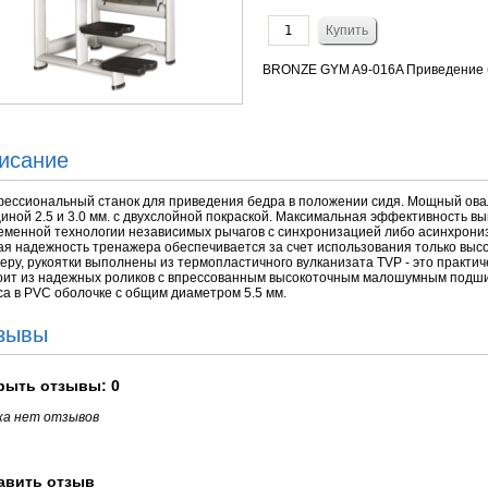
BRONZE GYM A9-016A Приведение
исание
ессиональный станок для приведения бедра в положении сидя. Мощный ова
иной 2.5 и 3.0 мм. с двухслойной покраской. Максимальная эффективность 
еменной технологии независимых рычагов с синхронизацией либо асинхрони
я надежность тренажера обеспечивается за счет использования только высо
еру, рукоятки выполнены из термопластичного вулканизата TVP - это практич
оит из надежных роликов с впрессованным высокоточным малошумным подшип
са в PVC оболочке с общим диаметром 5.5 мм.
зывы
рыть
отзывы: 0
ка нет отзывов
авить отзыв