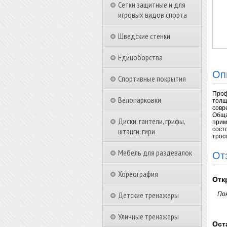
Сетки защитные и для
игровых видов спорта
Шведские стенки
Единоборства
Оп
Спортивные покрытия
Проф
Велопарковки
толщ
совр
Обща
Диски, гантели, грифы,
прим
сост
штанги, гири
трос
Мебель для раздевалок
От
Хореография
Отк
Детские тренажеры
По
Уличные тренажеры
Ост