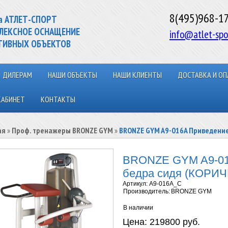
8(495)968-1
а АТЛЕТ-СПОРТ
ЛЕКСНОЕ ОСНАЩЕНИЕ
info@atlet-spo
ТИВНЫХ ОБЪЕКТОВ
ДИЛЕРАМ
НАШИ ОБЪЕКТЫ
НАШИ КЛИЕНТЫ
ДОСТАВКА И ОП
КАБИНЕТ
КОНТАКТЫ
ая
»
Проф. тренажеры BRONZE GYM
»
BRONZE GYM A9-016A Приведени
BRONZE GYM A9-01
бедра сидя (КОРИ
Артикул:
A9-016A_C
Производитель:
BRONZE GYM
В наличии
Цена:
219800 руб.