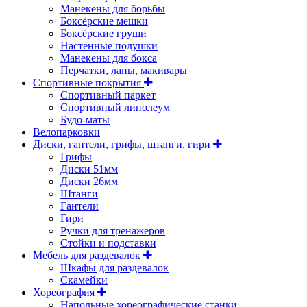
Манекены для борьбы
Боксёрские мешки
Боксёрские груши
Настенные подушки
Манекены для бокса
Перчатки, лапы, макивары
Спортивные покрытия
Спортивный паркет
Спортивный линолеум
Будо-маты
Велопарковки
Диски, гантели, грифы, штанги, гири
Грифы
Диски 51мм
Диски 26мм
Штанги
Гантели
Гири
Ручки для тренажеров
Стойки и подставки
Мебель для раздевалок
Шкафы для раздевалок
Скамейки
Хореография
Напольные хореографические станки