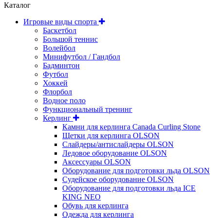
Каталог
Игровые виды спорта
Баскетбол
Большой теннис
Волейбол
Минифутбол / Гандбол
Бадминтон
Футбол
Хоккей
Флорбол
Водное поло
Функциональный тренинг
Керлинг
Камни для керлинга Canada Curling Stone
Щетки для керлинга OLSON
Слайдеры/антислайдеры OLSON
Ледовое оборудование OLSON
Аксессуары OLSON
Оборудование для подготовки льда OLSON
Судейское оборудование OLSON
Оборудование для подготовки льда ICE
KING NEO
Обувь для керлинга
Одежда для керлинга