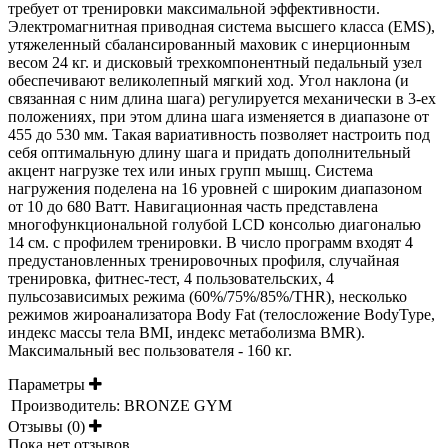
требует от тренировки максимальной эффективности.
Электромагнитная приводная система высшего класса (EMS),
утяжеленный сбалансированный маховик с инерционным
весом 24 кг. и дисковый трехкомпонентный педальный узел
обеспечивают великолепный мягкий ход. Угол наклона (и
связанная с ним длина шага) регулируется механически в 3-ех
положениях, при этом длина шага изменяется в диапазоне от
455 до 530 мм. Такая вариативность позволяет настроить под
себя оптимальную длину шага и придать дополнительный
акцент нагрузке тех или иных групп мышц. Система
нагружения поделена на 16 уровней с широким диапазоном
от 10 до 680 Ватт. Навигационная часть представлена
многофункциональной голубой LCD консолью диагональю
14 см. с профилем тренировки. В число программ входят 4
предустановленных тренировочных профиля, случайная
тренировка, фитнес-тест, 4 пользовательских, 4
пульсозависимых режима (60%/75%/85%/THR), несколько
режимов жироанализатора Body Fat (телосложение BodyType,
индекс массы тела BMI, индекс метаболизма BMR).
Максимальный вес пользователя - 160 кг.
Параметры
Производитель:
BRONZE GYM
Отзывы (0)
Пока нет отзывов