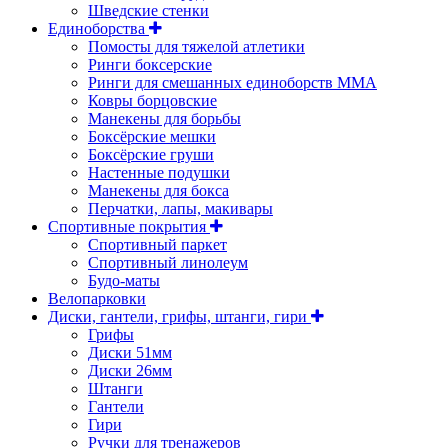
Шведские стенки
Единоборства
Помосты для тяжелой атлетики
Ринги боксерские
Ринги для смешанных единоборств ММА
Ковры борцовские
Манекены для борьбы
Боксёрские мешки
Боксёрские груши
Настенные подушки
Манекены для бокса
Перчатки, лапы, макивары
Спортивные покрытия
Спортивный паркет
Спортивный линолеум
Будо-маты
Велопарковки
Диски, гантели, грифы, штанги, гири
Грифы
Диски 51мм
Диски 26мм
Штанги
Гантели
Гири
Ручки для тренажеров