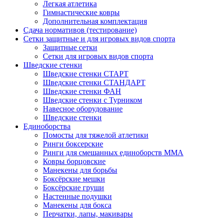
Легкая атлетика
Гимнастические ковры
Дополнительная комплектация
Сдача нормативов (тестирование)
Сетки защитные и для игровых видов спорта
Защитные сетки
Сетки для игровых видов спорта
Шведские стенки
Шведские стенки СТАРТ
Шведские стенки СТАНДАРТ
Шведские стенки ФАН
Шведские стенки с Турником
Навесное оборудование
Шведские стенки
Единоборства
Помосты для тяжелой атлетики
Ринги боксерские
Ринги для смешанных единоборств ММА
Ковры борцовские
Манекены для борьбы
Боксёрские мешки
Боксёрские груши
Настенные подушки
Манекены для бокса
Перчатки, лапы, макивары