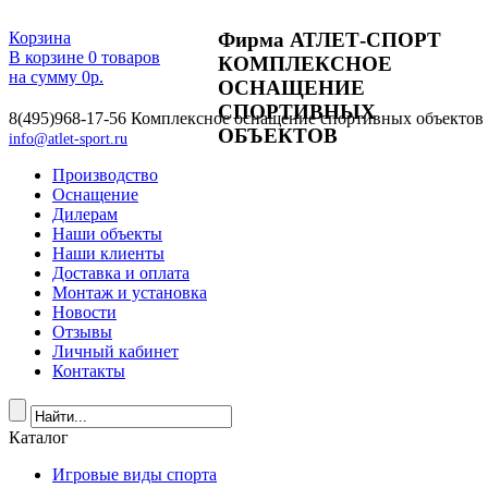
Фирма АТЛЕТ-СПОРТ
Корзина
В корзине
0
товаров
КОМПЛЕКСНОЕ
на сумму
0
р.
ОСНАЩЕНИЕ
СПОРТИВНЫХ
8(495)968-17-56
Комплексное оснащение спортивных объектов
ОБЪЕКТОВ
info@atlet-sport.ru
Производство
Оснащение
Дилерам
Наши объекты
Наши клиенты
Доставка и оплата
Монтаж и установка
Новости
Отзывы
Личный кабинет
Контакты
Каталог
Игровые виды спорта