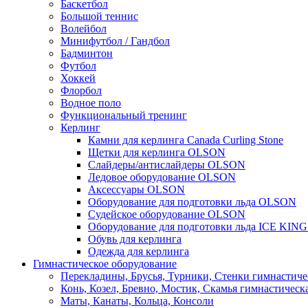
Баскетбол
Большой теннис
Волейбол
Минифутбол / Гандбол
Бадминтон
Футбол
Хоккей
Флорбол
Водное поло
Функциональный тренинг
Керлинг
Камни для керлинга Canada Curling Stone
Щетки для керлинга OLSON
Слайдеры/антислайдеры OLSON
Ледовое оборудование OLSON
Аксессуары OLSON
Оборудование для подготовки льда OLSON
Судейское оборудование OLSON
Оборудование для подготовки льда ICE KIN
Обувь для керлинга
Одежда для керлинга
Гимнастическое оборудование
Перекладины, Брусья, Турники, Стенки гимнастиче
Конь, Козел, Бревно, Мостик, Скамья гимнастическ
Маты, Канаты, Кольца, Консоли