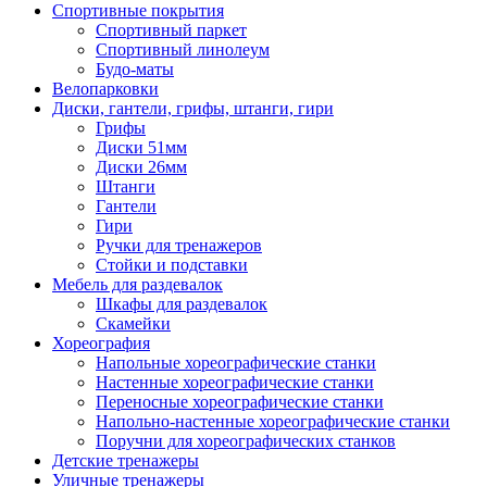
Спортивные покрытия
Спортивный паркет
Спортивный линолеум
Будо-маты
Велопарковки
Диски, гантели, грифы, штанги, гири
Грифы
Диски 51мм
Диски 26мм
Штанги
Гантели
Гири
Ручки для тренажеров
Стойки и подставки
Мебель для раздевалок
Шкафы для раздевалок
Скамейки
Хореография
Напольные хореографические станки
Настенные хореографические станки
Переносные хореографические станки
Напольно-настенные хореографические станки
Поручни для хореографических станков
Детские тренажеры
Уличные тренажеры