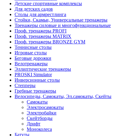
Детские спортивные комплексы
Для детских садов
Столы для армрестлинга
Стойки, Скамьи, Универсальные тренажеры
Тренажеры силовые и многофункциональные
Проф. тренажеры PROFI
Проф. тренажеры MATRIX
Проф. тренажеры BRONZE GYM
Теннисные столы
Игровые столы
Беговые дорожки
Велотренажеры
Эллиптические тренажеры
PROSKI Simulator
Инверсионные столы
Степперы
Гребные тренажеры
Велосипеды, Самокаты, Эл.самокаты, Скейты
Самокаты
Электросамокаты
Электробайки
Скейтборды
Дрифт
Моноколеса
Батуты