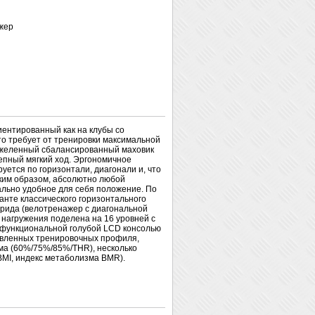
жер
ентированный как на клубы со
то требует от тренировки максимальной
яжеленный сбалансированный маховик
епный мягкий ход. Эргономичное
ется по горизонтали, диагонали и, что
аким образом, абсолютно любой
ально удобное для себя положение. По
ианте классического горизонтального
брида (велотренажер с диагональной
 нагружения поделена на 16 уровней с
гофункциональной голубой LCD консолью
новленных тренировочных профиля,
има (60%/75%/85%/THR), несколько
BMI, индекс метаболизма BMR).