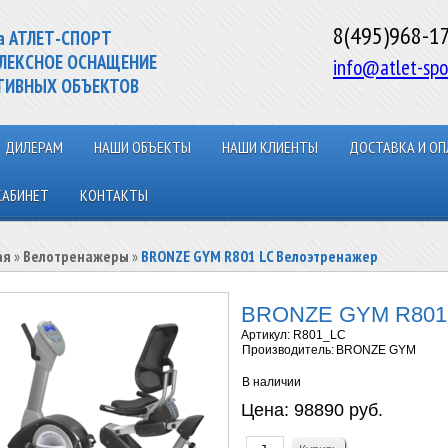
8(495)968-1
а АТЛЕТ-СПОРТ
ЛЕКСНОЕ ОСНАЩЕНИЕ
info@atlet-spo
ТИВНЫХ ОБЪЕКТОВ
ДИЛЕРАМ
НАШИ ОБЪЕКТЫ
НАШИ КЛИЕНТЫ
ДОСТАВКА И ОП
КАБИНЕТ
КОНТАКТЫ
ая
»
Велотренажеры
»
BRONZE GYM R801 LC Велоэтренажер
BRONZE GYM R801 
Артикул:
R801_LC
Производитель:
BRONZE GYM
В наличии
Цена:
98890 руб.