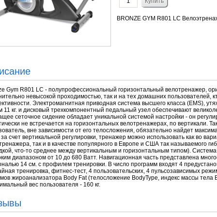
BRONZE GYM R801 LC Велоэтрена
исание
ze Gym R801 LC - полупрофессиональный горизонтальный велотренажер, ори
нительно невысокой проходимостью, так и на тех домашних пользователей, к
ктивности. Электромагнитная приводная система высшего класса (EMS), ут
м 11 кг. и дисковый трехкомпонентный педальный узел обеспечивают великол
щее сеточное сидение обладает уникальной системой настройки - он регулиру
тически не встречается на горизонтальных велотренажерах, по вертикали. Т
зователь, вне зависимости от его телосложения, обязательно найдет максим
, за счет вертикальной регулировки, тренажер можно использовать как во вар
тренажера, так и в качестве популярного в Европе и США так называемого ги
дкой, что-то среднее между вертикальным и горизонтальным типом). Система
ким диапазоном от 10 до 680 Ватт. Навигационная часть представлена мно
ональю 14 см. с профилем тренировки. В число программ входят 4 предуста
айная тренировка, фитнес-тест, 4 пользовательских, 4 пульсозависимых реж
мов жироанализатора Body Fat (телосложение BodyType, индекс массы тела 
имальный вес пользователя - 160 кг.
зывы