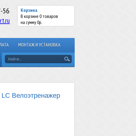
7-56
Корзина
В корзине
0
товаров
rt.ru
на сумму
0
р.
ЛАТА
МОНТАЖ И УСТАНОВКА
LC Велоэтренажер