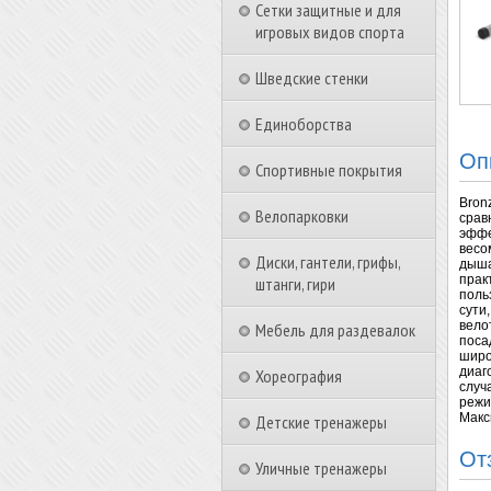
Сетки защитные и для
игровых видов спорта
Шведские стенки
Единоборства
Оп
Спортивные покрытия
Bron
Велопарковки
срав
эффе
весо
Диски, гантели, грифы,
дыша
прак
штанги, гири
поль
сути
вело
Мебель для раздевалок
поса
широ
диаг
Хореография
случ
режи
Макс
Детские тренажеры
От
Уличные тренажеры