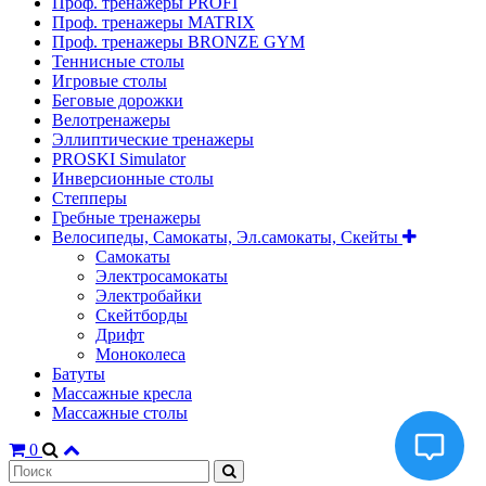
Проф. тренажеры PROFI
Проф. тренажеры MATRIX
Проф. тренажеры BRONZE GYM
Теннисные столы
Игровые столы
Беговые дорожки
Велотренажеры
Эллиптические тренажеры
PROSKI Simulator
Инверсионные столы
Степперы
Гребные тренажеры
Велосипеды, Самокаты, Эл.самокаты, Скейты
Самокаты
Электросамокаты
Электробайки
Скейтборды
Дрифт
Моноколеса
Батуты
Массажные кресла
Массажные столы
0