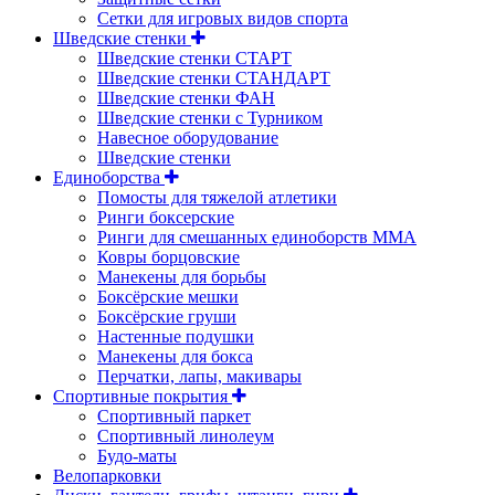
Сетки для игровых видов спорта
Шведские стенки
Шведские стенки СТАРТ
Шведские стенки СТАНДАРТ
Шведские стенки ФАН
Шведские стенки с Турником
Навесное оборудование
Шведские стенки
Единоборства
Помосты для тяжелой атлетики
Ринги боксерские
Ринги для смешанных единоборств ММА
Ковры борцовские
Манекены для борьбы
Боксёрские мешки
Боксёрские груши
Настенные подушки
Манекены для бокса
Перчатки, лапы, макивары
Спортивные покрытия
Спортивный паркет
Спортивный линолеум
Будо-маты
Велопарковки