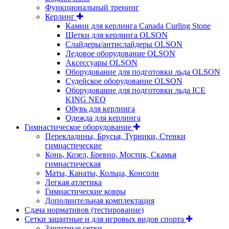
Функциональный тренинг
Керлинг
Камни для керлинга Canada Curling Stone
Щетки для керлинга OLSON
Слайдеры/антислайдеры OLSON
Ледовое оборудование OLSON
Аксессуары OLSON
Оборудование для подготовки льда OLSON
Судейское оборудование OLSON
Оборудование для подготовки льда ICE
KING NEO
Обувь для керлинга
Одежда для керлинга
Гимнастическое оборудование
Перекладины, Брусья, Турники, Стенки
гимнастические
Конь, Козел, Бревно, Мостик, Скамья
гимнастическая
Маты, Канаты, Кольца, Консоли
Легкая атлетика
Гимнастические ковры
Дополнительная комплектация
Сдача нормативов (тестирование)
Сетки защитные и для игровых видов спорта
Защитные сетки