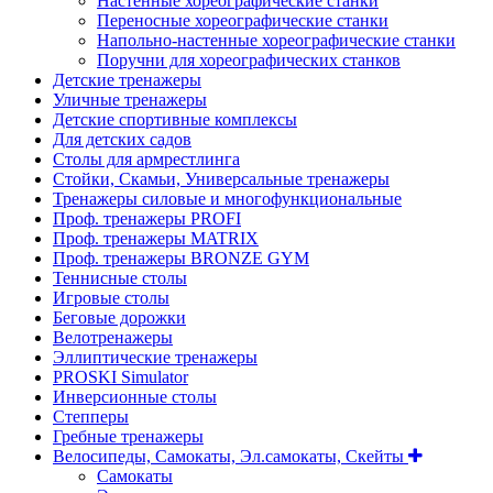
Настенные хореографические станки
Переносные хореографические станки
Напольно-настенные хореографические станки
Поручни для хореографических станков
Детские тренажеры
Уличные тренажеры
Детские спортивные комплексы
Для детских садов
Столы для армрестлинга
Стойки, Скамьи, Универсальные тренажеры
Тренажеры силовые и многофункциональные
Проф. тренажеры PROFI
Проф. тренажеры MATRIX
Проф. тренажеры BRONZE GYM
Теннисные столы
Игровые столы
Беговые дорожки
Велотренажеры
Эллиптические тренажеры
PROSKI Simulator
Инверсионные столы
Степперы
Гребные тренажеры
Велосипеды, Самокаты, Эл.самокаты, Скейты
Самокаты