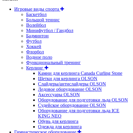
Игровые виды спорта
Баскетбол
Большой теннис
Волейбол
Минифутбол / Гандбол
Бадминтон
Футбол
Хоккей
Флорбол
Водное поло
Функциональный тренинг
Керлинг
Камни для керлинга Canada Curling Stone
Щетки для керлинга OLSON
Слайдеры/антислайдеры OLSON
Ледовое оборудование OLSON
Аксессуары OLSON
Оборудование для подготовки льда OLSON
Судейское оборудование OLSON
Оборудование для подготовки льда ICE
KING NEO
Обувь для керлинга
Одежда для керлинга
Гимнастическое оборудование