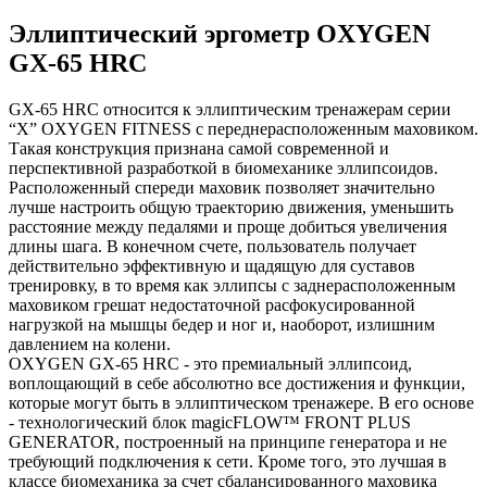
Эллиптический эргометр OXYGEN
GX-65 HRC
GX-65 HRC относится к эллиптическим тренажерам серии
“X” OXYGEN FITNESS с переднерасположенным маховиком.
Такая конструкция признана самой современной и
перспективной разработкой в биомеханике эллипсоидов.
Расположенный спереди маховик позволяет значительно
лучше настроить общую траекторию движения, уменьшить
расстояние между педалями и проще добиться увеличения
длины шага. В конечном счете, пользователь получает
действительно эффективную и щадящую для суставов
тренировку, в то время как эллипсы с заднерасположенным
маховиком грешат недостаточной расфокусированной
нагрузкой на мышцы бедер и ног и, наоборот, излишним
давлением на колени.
OXYGEN GX-65 HRC - это премиальный эллипсоид,
воплощающий в себе абсолютно все достижения и функции,
которые могут быть в эллиптическом тренажере. В его основе
- технологический блок magicFLOW™ FRONT PLUS
GENERATOR, построенный на принципе генератора и не
требующий подключения к сети. Кроме того, это лучшая в
классе биомеханика за счет сбалансированного маховика