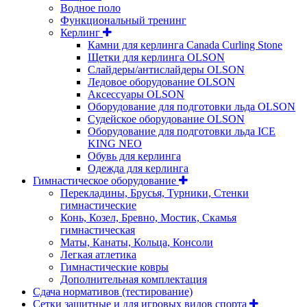
Водное поло
Функциональный тренинг
Керлинг
Камни для керлинга Canada Curling Stone
Щетки для керлинга OLSON
Слайдеры/антислайдеры OLSON
Ледовое оборудование OLSON
Аксессуары OLSON
Оборудование для подготовки льда OLSON
Судейское оборудование OLSON
Оборудование для подготовки льда ICE
KING NEO
Обувь для керлинга
Одежда для керлинга
Гимнастическое оборудование
Перекладины, Брусья, Турники, Стенки
гимнастические
Конь, Козел, Бревно, Мостик, Скамья
гимнастическая
Маты, Канаты, Кольца, Консоли
Легкая атлетика
Гимнастические ковры
Дополнительная комплектация
Сдача нормативов (тестирование)
Сетки защитные и для игровых видов спорта