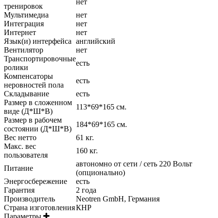
нет
тренировок
Мультимедиа
нет
Интеграция
нет
Интернет
нет
Язык(и) интерфейса
английский
Вентилятор
нет
Транспортировочные
есть
ролики
Компенсаторы
есть
неровностей пола
Складывание
есть
Размер в сложенном
113*69*165 см.
виде (Д*Ш*В)
Размер в рабочем
184*69*165 см.
состоянии (Д*Ш*В)
Вес нетто
61 кг.
Макс. вес
160 кг.
пользователя
автономно от сети / сеть 220 Вольт
Питание
(опционально)
Энергосбережение
есть
Гарантия
2 года
Производитель
Neotren GmbH, Германия
Страна изготовления
КНР
Параметры