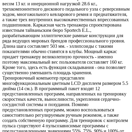
весом 13 кг. и инерционной нагрузкой 28.6 кг.,
трехкомпонентного дискового педального узла с реверсивным
ходом, многожильного кевларового ремня и преднатяжителя,
а также трех внутренних высококачественных впрессованных
подшипников. Каркасная часть тренажера спроектирована
известным тайваньским бюро Sportech E.L.,
разрабатывающим эллиптические рамные конструкции для
ряда ведущих мировых брендов профессионального уровня.
Длина шага составляет 503 мм. - эллипсоиды с такими
показателями обычно ставятся в клубы. Мощный каркас
придает тренажеру великолепную прочность - именно
поэтому максимальный вес пользователя составляет 160 кг.
Кроме того, здесь есть функция складывания - она позволяет
существенно уменьшить площадь хранения.
Тренировочный компьютер представлен
многофункциональным цветным LCD дисплеем размером 5.5
дюйма (14 см.). В программный пакет входят 12
предустановленных программ, направленных на тренировку
скоростных качеств, выносливости, укрепления сердечно-
сосудистой системы и похудания. Помимо
предустановленных программ, можно воспользоваться
самостоятельно регулируемым ручным режимом, а также
создать собственную программу. Для тренировок с контролем
пульса существуют 4 пульсозависимые программы с
предустановленными значениями 55%, 75%, 90% и 100% от