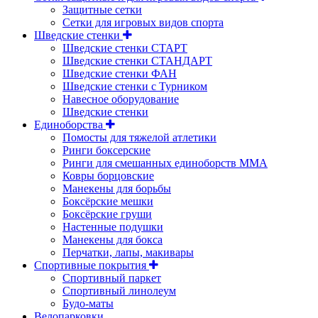
Защитные сетки
Сетки для игровых видов спорта
Шведские стенки
Шведские стенки СТАРТ
Шведские стенки СТАНДАРТ
Шведские стенки ФАН
Шведские стенки с Турником
Навесное оборудование
Шведские стенки
Единоборства
Помосты для тяжелой атлетики
Ринги боксерские
Ринги для смешанных единоборств ММА
Ковры борцовские
Манекены для борьбы
Боксёрские мешки
Боксёрские груши
Настенные подушки
Манекены для бокса
Перчатки, лапы, макивары
Спортивные покрытия
Спортивный паркет
Спортивный линолеум
Будо-маты
Велопарковки