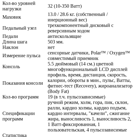
Кол-во уровней
32 (10-350 Ватт)
нагрузки
13.0 / 28.6 кг. (собственный /
Маховик
инерционный вес)
трехкомпонентный дисковый с
Педальный узел
реверсивным ходом
Педали
антискользящие
Длина шага
503 мм.
Наклон
нет
сенсорные датчики, Polar™ / Oxygen™
Измерение пульса
совместимый приемник
5.5 дюймовый (14 см.) цветной
Консоль
многофункциональный LCD дисплей
профиль, время, дистанция, скорость,
калории, обороты в мин., пульс, Ватты,
Показания консоли
фитнес-тест (Recovery), жироанализатор
(Body Fat)
Кол-во программ
19 (в т.ч. пульсозависимые)
ручной режим, холм, гора, пик, склон,
ралли, кардио холмы, кардио подъем,
Спецификации
кардио интервалы, "качели", сжигание
программ
жира, выносливость 1, выносливость 2,
1 Ватт-фиксированная, 1
пользовательская, 4 пульсозависимые
Статистика