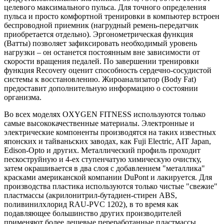
целевого максимального пульса. Для точного определения
пульса и просто комфортной тренировки в компьютер встроен
беспроводной приемник (нагрудный ремень-передатчик
приобретается отдельно). Эргонометрическая функция
(Ватты) позволяет зафиксировать необходимый уровень
нагрузки – он останется постоянным вне зависимости от
скорости вращения педалей. По завершении тренировки
функция Recovery оценит способность сердечно-сосудистой
системы к восстановлению. Жироанализатор (Body Fat)
предоставит дополнительную информацию o состоянии
организма.
Во всех моделях OXYGEN FITNESS используются только
самые высококачественные материалы. Электронные и
электрические компоненты производятся на таких известных
японских и тайваньских заводах, как Fuji Electric, AIT Japan,
Edison-Opto и других. Металлический профиль проходит
пескоструйную и 4-ех ступенчатую химическую очистку,
затем окрашивается в два слоя с добавлением "металлика"
красками американской компании DuPont и лакируется. Для
производства пластика используются только чистые "свежие"
пластмассы (акрилонитрил-бутадиен-стирен ABS,
поливинилхлорид RAU-PVC 1202), в то время как
подавляющее большинство других производителей
применяют более дешевые переработанные пластмассы,