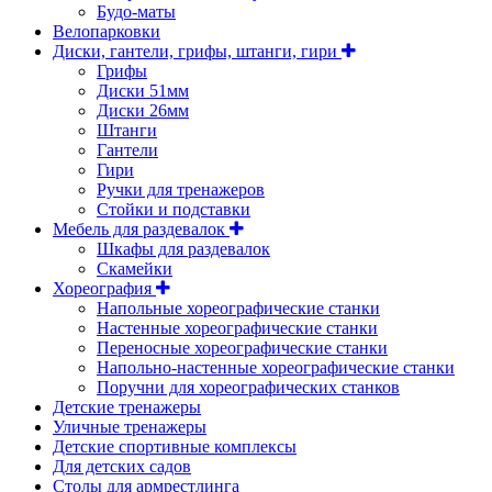
Будо-маты
Велопарковки
Диски, гантели, грифы, штанги, гири
Грифы
Диски 51мм
Диски 26мм
Штанги
Гантели
Гири
Ручки для тренажеров
Стойки и подставки
Мебель для раздевалок
Шкафы для раздевалок
Скамейки
Хореография
Напольные хореографические станки
Настенные хореографические станки
Переносные хореографические станки
Напольно-настенные хореографические станки
Поручни для хореографических станков
Детские тренажеры
Уличные тренажеры
Детские спортивные комплексы
Для детских садов
Столы для армрестлинга