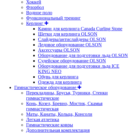
Хоккей
Флорбол
Водное поло
Функциональный тренинг
Керлинг
Камни для керлинга Canada Curling Stone
Щетки для керлинга OLSON
Слайдеры/антислайдеры OLSON
Ледовое оборудование OLSON
Аксессуары OLSON
Оборудование для подготовки льда OLSON
Судейское оборудование OLSON
Оборудование для подготовки льда ICE
KING NEO
Обувь для керлинга
Одежда для керлинга
Гимнастическое оборудование
Перекладины, Брусья, Турники, Стенки
гимнастические
Конь, Козел, Бревно, Мостик, Скамья
гимнастическая
Маты, Канаты, Кольца, Консоли
Легкая атлетика
Гимнастические ковры
Дополнительная комплектация