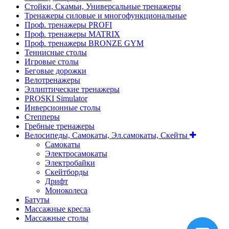
Стойки, Скамьи, Универсальные тренажеры
Тренажеры силовые и многофункциональные
Проф. тренажеры PROFI
Проф. тренажеры MATRIX
Проф. тренажеры BRONZE GYM
Теннисные столы
Игровые столы
Беговые дорожки
Велотренажеры
Эллиптические тренажеры
PROSKI Simulator
Инверсионные столы
Степперы
Гребные тренажеры
Велосипеды, Самокаты, Эл.самокаты, Скейты
Самокаты
Электросамокаты
Электробайки
Скейтборды
Дрифт
Моноколеса
Батуты
Массажные кресла
Массажные столы