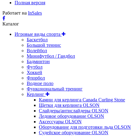
Полная версия
Работает на
InSales
Каталог
Игровые виды спорта
Баскетбол
Большой теннис
Волейбол
Минифутбол / Гандбол
Бадминтон
Футбол
Хоккей
Флорбол
Водное поло
Функциональный тренинг
Керлинг
Камни для керлинга Canada Curling Stone
Щетки для керлинга OLSON
Слайдеры/антислайдеры OLSON
Ледовое оборудование OLSON
Аксессуары OLSON
Оборудование для подготовки льда OLSON
Судейское оборудование OLSON