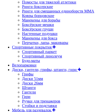
Помосты для тяжелой атлетики
Ринги боксерские
Ринги для смешанных единоборств ММА
Ковры борцовские
Манекены для борьбы
Боксёрские мешки
Боксёрские груши
Настенные подушки
Манекены для бокса
Перчатки, лапы, макивары
Спортивные покрытия
Спортивный паркет
Спортивный линолеум
Будо-маты
Велопарковки
Диски, гантели, грифы, штанги, гири
Грифы
Диски 51мм
Диски 26мм
Штанги
Гантели
Гири
Ручки для тренажеров
Стойки и подставки
Мебель для раздевалок