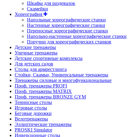
Шкафы для раздевалок
Скамейки
Хореография
Напольные хореографические станки
Настенные хореографические станки
Переносные хореографические станки
Напольно-настенные хореографические станки
Поручни для хореографических станков
Детские тренажеры
Уличные тренажеры
Детские спортивные комплексы
Для детских садов
Столы для армрестлинга
Стойки, Скамьи, Универсальные тренажеры
Тренажеры силовые и многофункциональные
Проф. тренажеры PROFI
Проф. тренажеры MATRIX
Проф. тренажеры BRONZE GYM
Теннисные столы
Игровые столы
Беговые дорожки
Велотренажеры
Эллиптические тренажеры
PROSKI Simulator
Инверсионные столы