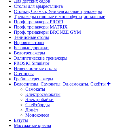
Для детских садов
Столы для армрестлинга
Стойки, Скамьи, Универсальные тренажеры
Тренажеры силовые и многофункциональные
Проф. тренажеры PROFI
Проф. тренажеры MATRIX
Проф. тренажеры BRONZE GYM
Теннисные столы
Игровые столы
Беговые дорожки
Велотренажеры
Эллиптические тренажеры
PROSKI Simulator
Инверсионные столы
Степперы
Гребные тренажеры
Велосипеды, Самокаты, Эл.самокаты, Скейты
Самокаты
Электросамокаты
Электробайки
Скейтборды
Дрифт
Моноколеса
Батуты
Массажные кресла