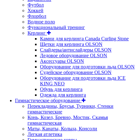
Футбол
Хоккей
Флорбол
Водное поло
Функциональный тренинг
Керлинг
Камни для керлинга Canada Curling Stone
Щетки для керлинга OLSON
Слайдеры/антислайдеры OLSON
Ледовое оборудование OLSON
Аксессуары OLSON
Оборудование для подготовки льда OLSON
Судейское оборудование OLSON
Оборудование для подготовки льда ICE
KING NEO
Обувь для керлинга
Одежда для керлинга
Гимнастическое оборудование
Перекладины, Брусья, Турники, Стенки
гимнастические
Конь, Козел, Бревно, Мостик, Скамья
гимнастическая
Маты, Канаты, Кольца, Консоли
Легкая атлетика
Гимнастические ковры