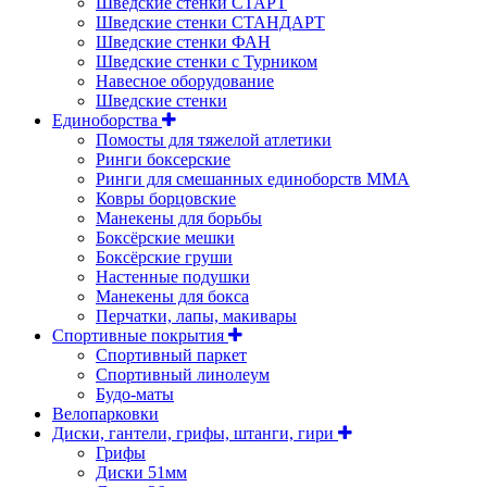
Шведские стенки СТАРТ
Шведские стенки СТАНДАРТ
Шведские стенки ФАН
Шведские стенки с Турником
Навесное оборудование
Шведские стенки
Единоборства
Помосты для тяжелой атлетики
Ринги боксерские
Ринги для смешанных единоборств ММА
Ковры борцовские
Манекены для борьбы
Боксёрские мешки
Боксёрские груши
Настенные подушки
Манекены для бокса
Перчатки, лапы, макивары
Спортивные покрытия
Спортивный паркет
Спортивный линолеум
Будо-маты
Велопарковки
Диски, гантели, грифы, штанги, гири
Грифы
Диски 51мм