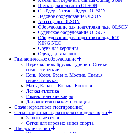
Камни для керлинга Canada Curling Stone
Щетки для керлинга OLSON
Слайдеры/антислайдеры OLSON
Ледовое оборудование OLSON
Аксессуары OLSON
Оборудование для подготовки льда OLSON
Судейское оборудование OLSON
Оборудование для подготовки льда ICE
KING NEO
Обувь для керлинга
Одежда для керлинга
Гимнастическое оборудование
Перекладины, Брусья, Турники, Стенки
гимнастические
Конь, Козел, Бревно, Мостик, Скамья
гимнастическая
Маты, Канаты, Кольца, Консоли
Легкая атлетика
Гимнастические ковры
Дополнительная комплектация
Сдача нормативов (тестирование)
Сетки защитные и для игровых видов спорта
Защитные сетки
Сетки для игровых видов спорта
Шведские стенки