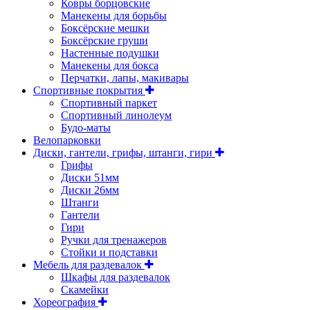
Ковры борцовские
Манекены для борьбы
Боксёрские мешки
Боксёрские груши
Настенные подушки
Манекены для бокса
Перчатки, лапы, макивары
Спортивные покрытия
Спортивный паркет
Спортивный линолеум
Будо-маты
Велопарковки
Диски, гантели, грифы, штанги, гири
Грифы
Диски 51мм
Диски 26мм
Штанги
Гантели
Гири
Ручки для тренажеров
Стойки и подставки
Мебель для раздевалок
Шкафы для раздевалок
Скамейки
Хореография