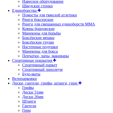
Навесное оборудование
Шведские стенки
Единоборства
Помосты для тяжелой атлетики
Ринги боксерские
Ринги для смешанных единоборств ММА
Ковры борцовские
Манекены для борьбы
Боксёрские мешки
Боксёрские груши
Настенные подушки
Манекены для бокса
Перчатки, лапы, макивары
Спортивные покрытия
Спортивный паркет
Спортивный линолеум
Будо-маты
Велопарковки
Диски, гантели, грифы, штанги, гири
Грифы
Диски 51мм
Диски 26мм
Штанги
Гантели
Гири