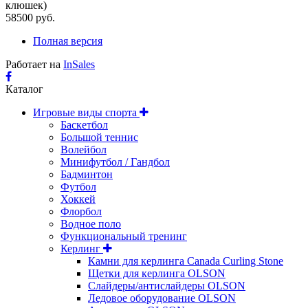
клюшек)
58500 руб.
Полная версия
Работает на
InSales
Каталог
Игровые виды спорта
Баскетбол
Большой теннис
Волейбол
Минифутбол / Гандбол
Бадминтон
Футбол
Хоккей
Флорбол
Водное поло
Функциональный тренинг
Керлинг
Камни для керлинга Canada Curling Stone
Щетки для керлинга OLSON
Слайдеры/антислайдеры OLSON
Ледовое оборудование OLSON