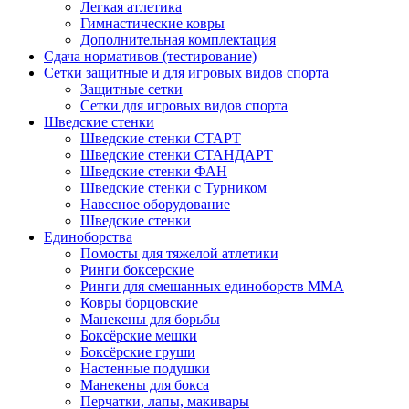
Легкая атлетика
Гимнастические ковры
Дополнительная комплектация
Сдача нормативов (тестирование)
Сетки защитные и для игровых видов спорта
Защитные сетки
Сетки для игровых видов спорта
Шведские стенки
Шведские стенки СТАРТ
Шведские стенки СТАНДАРТ
Шведские стенки ФАН
Шведские стенки с Турником
Навесное оборудование
Шведские стенки
Единоборства
Помосты для тяжелой атлетики
Ринги боксерские
Ринги для смешанных единоборств ММА
Ковры борцовские
Манекены для борьбы
Боксёрские мешки
Боксёрские груши
Настенные подушки
Манекены для бокса
Перчатки, лапы, макивары