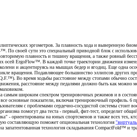
эллиптических эргометров. За плавность хода и выверенную био
B™. По своей сути это специальный приводной блок с использо
вторимую плавность и тишину вращения, а также ровный бессту
ых осей ErgoFlow™. В каждой точке траектории движения изме
олени и акцентируясь на мышцах бедер и ягодиц. Еще одна осо
 цикле вращения. Подавляющее большинство эллипсов других пр
Q.F.™). Во время ходьбы расстояние между стопами обычно соста
движения, расстояние между педалями должно быть как можно м
маховиком.
на самым широким спектром тренировочных режимов и в состоян
 все основные показатели, включая тренировочный профиль. 6
льзователям с проблемами сердечно-сосудистой системы стоит в
анизма помогут два теста - первый, фит-тест, определит общий
ка" - ориентированы на юных спортсменов и также всех тех, кт
йную составляющую поможет опциональная технология
"виртуаль
ена запатентованная технология складывания CompactFold™ и т