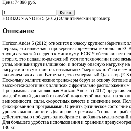
Цена:
74890 руб.
HORIZON ANDES 5 (2012) Эллиптический эргометр
Описание
Horizon Andes 5 (2012) относится к классу крупногабаритных 
первых, это надежная и проверенная временем технология EC
трущихся частей сведено к минимуму. ECB™ обеспечивает непо
вторых, это педально-рычажный узел по технологии изменяем
углы, минимизируя излишнюю, и потому опасную нагрузку на к
нагрузки и отсутствие так называемых "мертвых зон" на всем
наличием таких зон. В-третьих, это супермалый Q-фактор (E.S.
Поскольку эллиптические тренажеры берут за основу беговые 
высокотехнологичных эллипсах с фронтально расположенным 
Программная составляющая Horizon Andes 5 (2012) представле
ми дюймовый дисплей с голубой подсветкой выводит на экран
выносливости, силы, скоростных качеств и снижение веса. По
фиксированной программами. Оценить физическое состояние орг
уровень выносливости. Два игровых режима - "гонка" и "рыбал
действительно победить однообразие и добавить мультимеди
Для большего удобства использования и хранения предусмотр
136 кг.