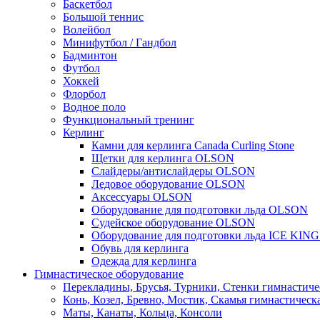
Баскетбол
Большой теннис
Волейбол
Минифутбол / Гандбол
Бадминтон
Футбол
Хоккей
Флорбол
Водное поло
Функциональный тренинг
Керлинг
Камни для керлинга Canada Curling Stone
Щетки для керлинга OLSON
Слайдеры/антислайдеры OLSON
Ледовое оборудование OLSON
Аксессуары OLSON
Оборудование для подготовки льда OLSON
Судейское оборудование OLSON
Оборудование для подготовки льда ICE KIN
Обувь для керлинга
Одежда для керлинга
Гимнастическое оборудование
Перекладины, Брусья, Турники, Стенки гимнастиче
Конь, Козел, Бревно, Мостик, Скамья гимнастическ
Маты, Канаты, Кольца, Консоли