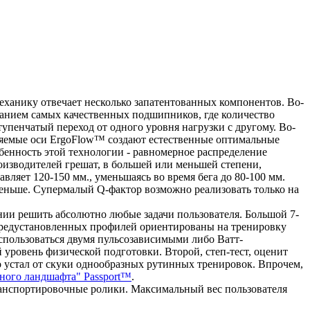
механику отвечает несколько запатентованных компонентов. Во-
ванием самых качественных подшипников, где количество
пенчатый переход от одного уровня нагрузки с другому. Во-
няемые оси ErgoFlow™ создают естественные оптимальные
бенность этой технологии - равномерное распределение
оизводителей грешат, в большей или меньшей степени,
вляет 120-150 мм., уменьшаясь во время бега до 80-100 мм.
еньше. Супермалый Q-фактор возможно реализовать только на
ии решить абсолютно любые задачи пользователя. Большой 7-
 предустановленных профилей ориентированы на тренировку
оспользоваться двумя пульсозависимыми либо Ватт-
 уровень физической подготовки. Второй, степ-тест, оценит
о устал от скуки однообразных рутинных тренировок. Впрочем,
ного ландшафта" Passport™
.
ранспортировочные ролики. Максимальный вес пользователя