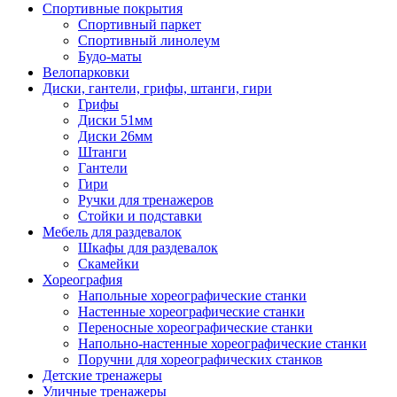
Спортивные покрытия
Спортивный паркет
Спортивный линолеум
Будо-маты
Велопарковки
Диски, гантели, грифы, штанги, гири
Грифы
Диски 51мм
Диски 26мм
Штанги
Гантели
Гири
Ручки для тренажеров
Стойки и подставки
Мебель для раздевалок
Шкафы для раздевалок
Скамейки
Хореография
Напольные хореографические станки
Настенные хореографические станки
Переносные хореографические станки
Напольно-настенные хореографические станки
Поручни для хореографических станков
Детские тренажеры
Уличные тренажеры