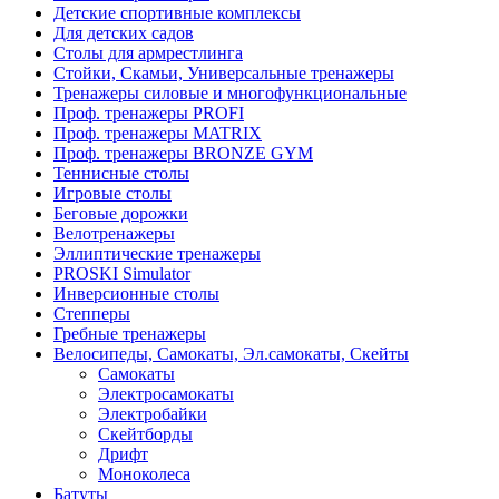
Детские спортивные комплексы
Для детских садов
Столы для армрестлинга
Стойки, Скамьи, Универсальные тренажеры
Тренажеры силовые и многофункциональные
Проф. тренажеры PROFI
Проф. тренажеры MATRIX
Проф. тренажеры BRONZE GYM
Теннисные столы
Игровые столы
Беговые дорожки
Велотренажеры
Эллиптические тренажеры
PROSKI Simulator
Инверсионные столы
Степперы
Гребные тренажеры
Велосипеды, Самокаты, Эл.самокаты, Скейты
Самокаты
Электросамокаты
Электробайки
Скейтборды
Дрифт
Моноколеса
Батуты