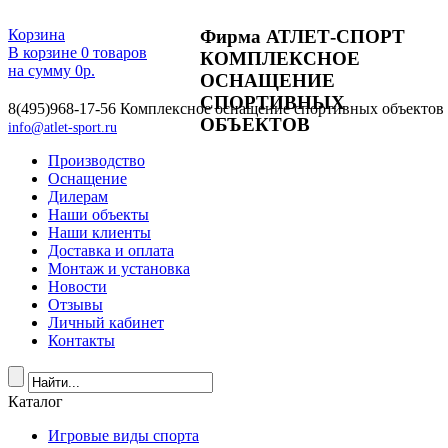
Фирма АТЛЕТ-СПОРТ
Корзина
В корзине
0
товаров
КОМПЛЕКСНОЕ
на сумму
0
р.
ОСНАЩЕНИЕ
СПОРТИВНЫХ
8(495)968-17-56
Комплексное оснащение спортивных объектов
ОБЪЕКТОВ
info@atlet-sport.ru
Производство
Оснащение
Дилерам
Наши объекты
Наши клиенты
Доставка и оплата
Монтаж и установка
Новости
Отзывы
Личный кабинет
Контакты
Каталог
Игровые виды спорта