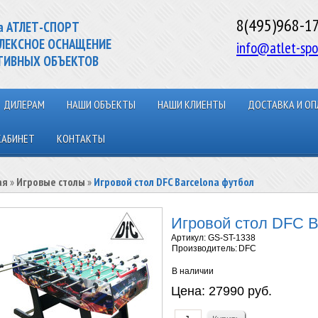
8(495)968-1
а АТЛЕТ-СПОРТ
ЛЕКСНОЕ ОСНАЩЕНИЕ
info@atlet-spo
ТИВНЫХ ОБЪЕКТОВ
ДИЛЕРАМ
НАШИ ОБЪЕКТЫ
НАШИ КЛИЕНТЫ
ДОСТАВКА И ОП
КАБИНЕТ
КОНТАКТЫ
ая
»
Игровые столы
»
Игровой стол DFC Barcelona футбол
Игровой стол DFC B
Артикул:
GS-ST-1338
Производитель:
DFC
В наличии
Цена:
27990 руб.