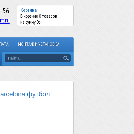
7-56
Корзина
В корзине
0
товаров
rt.ru
на сумму
0
р.
ЛАТА
МОНТАЖ И УСТАНОВКА
arcelona футбол