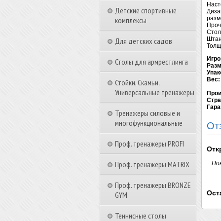
Наст
Детские спортивные
Диза
разм
комплексы
Проч
Стол
Штан
Для детских садов
Толщ
Игро
Столы для армрестлинга
Разм
Упак
Вес:
Стойки, Скамьи,
Универсальные тренажеры
Прои
Стра
Гара
Тренажеры силовые и
многофункциональные
От
Проф. тренажеры PROFI
Отк
Проф. тренажеры MATRIX
По
Проф. тренажеры BRONZE
Ост
GYM
Теннисные столы