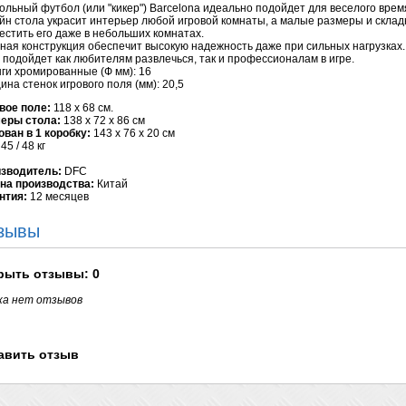
ольный футбол (или "кикер") Barcelona идеально подойдет для веселого вре
йн стола украсит интерьер любой игровой комнаты, а малые размеры и склад
естить его даже в небольших комнатах.
ная конструкция обеспечит высокую надежность даже при сильных нагрузках.
 подойдет как любителям развлечься, так и профессионалам в игре.
ги хромированные (Ф мм): 16
ина стенок игрового поля (мм): 20,5
вое поле:
118 х 68 см.
еры стола:
138 х 72 х 86 см
ован в 1 коробку:
143 х 76 х 20 см
45 / 48 кг
зводитель:
DFC
на производства:
Китай
нтия:
12 месяцев
зывы
рыть
отзывы: 0
ка нет отзывов
авить отзыв