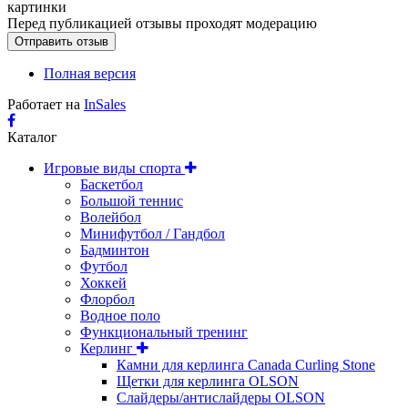
картинки
Перед публикацией отзывы проходят модерацию
Полная версия
Работает на
InSales
Каталог
Игровые виды спорта
Баскетбол
Большой теннис
Волейбол
Минифутбол / Гандбол
Бадминтон
Футбол
Хоккей
Флорбол
Водное поло
Функциональный тренинг
Керлинг
Камни для керлинга Canada Curling Stone
Щетки для керлинга OLSON
Слайдеры/антислайдеры OLSON