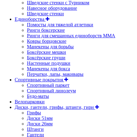
Шведские стенки с Турником
Навесное оборудование
Шведские стенки
Единоборства
Помосты для тяжелой атлетики
Ринги боксерские
Ринги для смешанных единоборств ММА
Ковры борцовские
Манекены для борьбы
Боксёрские мешки
Боксёрские груши
Настенные подушки
Манекены для бокса
Перчатки, лапы, макивары
Спортивные покрытия
Спортивный паркет
Спортивный линолеум
Будо-маты
Велопарковки
Диски, гантели, грифы, штанги, гири
Грифы
Диски 51мм
Диски 26мм
Штанги
Гантели