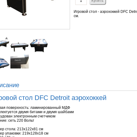
Игровой стол - аэрохоккей DFC Detr
см.
исание
ровой стол DFC Detroit аэрохоккей
вая поверхность: ламинированный МДФ
лектуется двумя битами и двумя шайбами
удован электронным счетчиком
ние: сеть 220 Вольт
ер стола: 213х122х81 см
ер упаковки: 219х128х18 см