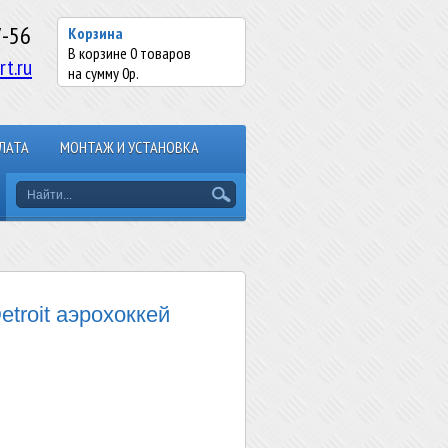
7-56
Корзина
В корзине
0
товаров
rt.ru
на сумму
0
р.
ЛАТА
МОНТАЖ И УСТАНОВКА
troit аэрохоккей