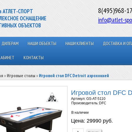
8(495)968-1
а АТЛЕТ-СПОРТ
ЛЕКСНОЕ ОСНАЩЕНИЕ
info@atlet-spo
ТИВНЫХ ОБЪЕКТОВ
ДИЛЕРАМ
НАШИ ОБЪЕКТЫ
НАШИ КЛИЕНТЫ
ДОСТАВКА И ОП
КАБИНЕТ
КОНТАКТЫ
ая
»
Игровые столы
»
Игровой стол DFC Detroit аэрохоккей
Игровой стол DFC De
Артикул:
GS-AT-5110
Производитель:
DFC
В наличии
Цена:
29990 руб.