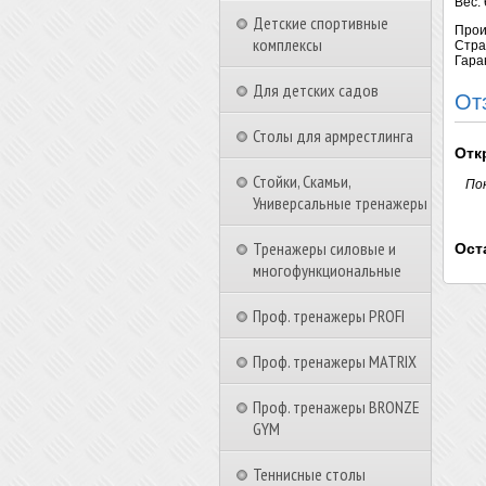
Вес: 
Детские спортивные
Прои
комплексы
Стра
Гара
Для детских садов
От
Столы для армрестлинга
Отк
Стойки, Скамьи,
По
Универсальные тренажеры
Тренажеры силовые и
Ост
многофункциональные
Проф. тренажеры PROFI
Проф. тренажеры MATRIX
Проф. тренажеры BRONZE
GYM
Теннисные столы