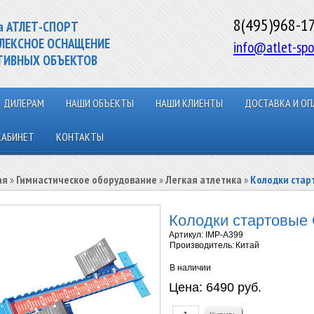
8(495)968-1
а АТЛЕТ-СПОРТ
ЛЕКСНОЕ ОСНАЩЕНИЕ
info@atlet-spo
ТИВНЫХ ОБЪЕКТОВ
ДИЛЕРАМ
НАШИ ОБЪЕКТЫ
НАШИ КЛИЕНТЫ
ДОСТАВКА И ОП
КАБИНЕТ
КОНТАКТЫ
ая
»
Гимнастическое оборудование
»
Легкая атлетика
»
Колодки стар
Колодки стартовые
Артикул:
IMP-A399
Производитель:
Китай
В наличии
Цена:
6490 руб.