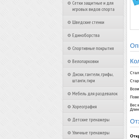
Сетки защитные и для
игровых видов спорта
Шведские стенки
Единоборства
Оп
Спортивные покрытия
Ко
Велопарковки
Стал
Диски, гантели, грифы,
штанги, гири
Стар
Возм
Мебель для раздевалок
Пове
Вес к
Хореография
Длин
Детские тренажеры
От
Уличные тренажеры
Отк