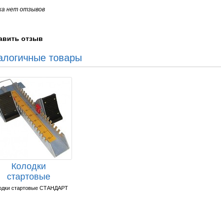
ка нет отзывов
авить отзыв
алогичные товары
Колодки
стартовые
ПРОФИ,
одки стартовые СТАНДАРТ
алюминиевые.