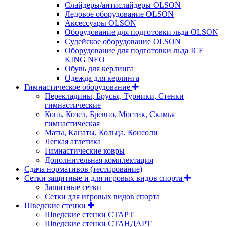
Слайдеры/антислайдеры OLSON
Ледовое оборудование OLSON
Аксессуары OLSON
Оборудование для подготовки льда OLSON
Судейское оборудование OLSON
Оборудование для подготовки льда ICE
KING NEO
Обувь для керлинга
Одежда для керлинга
Гимнастическое оборудование
Перекладины, Брусья, Турники, Стенки
гимнастические
Конь, Козел, Бревно, Мостик, Скамья
гимнастическая
Маты, Канаты, Кольца, Консоли
Легкая атлетика
Гимнастические ковры
Дополнительная комплектация
Сдача нормативов (тестирование)
Сетки защитные и для игровых видов спорта
Защитные сетки
Сетки для игровых видов спорта
Шведские стенки
Шведские стенки СТАРТ
Шведские стенки СТАНДАРТ