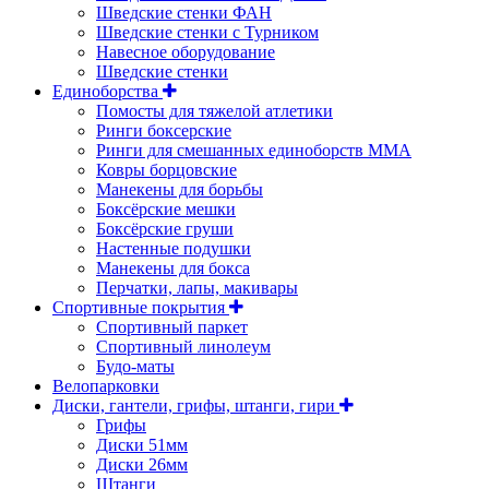
Шведские стенки ФАН
Шведские стенки с Турником
Навесное оборудование
Шведские стенки
Единоборства
Помосты для тяжелой атлетики
Ринги боксерские
Ринги для смешанных единоборств ММА
Ковры борцовские
Манекены для борьбы
Боксёрские мешки
Боксёрские груши
Настенные подушки
Манекены для бокса
Перчатки, лапы, макивары
Спортивные покрытия
Спортивный паркет
Спортивный линолеум
Будо-маты
Велопарковки
Диски, гантели, грифы, штанги, гири
Грифы
Диски 51мм
Диски 26мм
Штанги