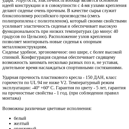
удара. Упругость, эластичность вообще является основной
идеей конструкции и в совокупности с 4-мя узлами крепления
делают сиденье очень прочным. В качестве сырья служит
блоксополимер российского производства (смесь
полипропилена с полиэтиленом), который своими свойствами
усиливает эластичность сиденья и обеспечивает высокую
функциональность при низких температурах (до минус 40
градусов по Цельсию). Расположение узлов крепления
позволяет монтировать новые сиденья к опорным
металлоконструкциям.
Сиденье удобное, эргономичное: оно шире, с более высокой
спинкой. Конфигурация сиденья обеспечивает сидящему
возможность занимать несколько разных поз и, не уставая,
длительное время наслаждаться спортивными состязаниями.
Ударная прочность пластикового кресла - 150 ДАН, класс
горючести по UL 94 не ниже V2. Температурный режим
эксплуатации: -40º +60º С. Гарантия по цвету - 5 лет, гарантия
на прочностные свойства - 1 год. (при соблюдении правил
монтажа)
Возможны различные цветовые исполнения:
белый
желтый
оранжевый