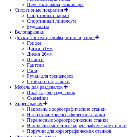
Перчатки, лапы, макивары
Спортивные покрытия
Спортивный паркет
Спортивный линолеум
Будо-маты
Велопарковки
Диски, гантели, грифы, штанги, гири
Грифы
Диски 51мм
Диски 26мм
Штанги
Гантели
Гири
Ручки для тренажеров
Стойки и подставки
Мебель для раздевалок
Шкафы для раздевалок
Скамейки
Хореография
Напольные хореографические станки
Настенные хореографические станки
Переносные хореографические станки
Напольно-настенные хореографические станки
Поручни для хореографических станков
Детские тренажеры