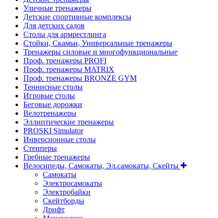
Уличные тренажеры
Детские спортивные комплексы
Для детских садов
Столы для армрестлинга
Стойки, Скамьи, Универсальные тренажеры
Тренажеры силовые и многофункциональные
Проф. тренажеры PROFI
Проф. тренажеры MATRIX
Проф. тренажеры BRONZE GYM
Теннисные столы
Игровые столы
Беговые дорожки
Велотренажеры
Эллиптические тренажеры
PROSKI Simulator
Инверсионные столы
Степперы
Гребные тренажеры
Велосипеды, Самокаты, Эл.самокаты, Скейты
Самокаты
Электросамокаты
Электробайки
Скейтборды
Дрифт