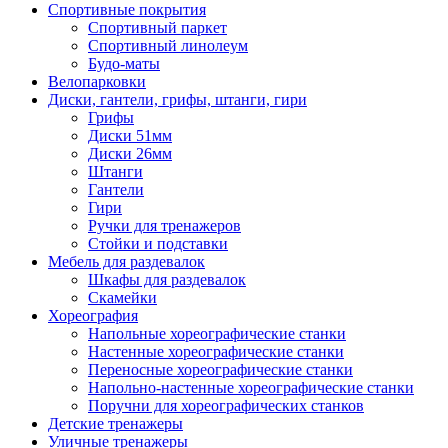
Спортивные покрытия
Спортивный паркет
Спортивный линолеум
Будо-маты
Велопарковки
Диски, гантели, грифы, штанги, гири
Грифы
Диски 51мм
Диски 26мм
Штанги
Гантели
Гири
Ручки для тренажеров
Стойки и подставки
Мебель для раздевалок
Шкафы для раздевалок
Скамейки
Хореография
Напольные хореографические станки
Настенные хореографические станки
Переносные хореографические станки
Напольно-настенные хореографические станки
Поручни для хореографических станков
Детские тренажеры
Уличные тренажеры