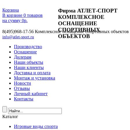
Фирма АТЛЕТ-СПОРТ
Корзина
В корзине
0
товаров
КОМПЛЕКСНОЕ
на сумму
0
р.
ОСНАЩЕНИЕ
СПОРТИВНЫХ
8(495)968-17-56
Комплексное оснащение спортивных объектов
ОБЪЕКТОВ
info@atlet-sport.ru
Производство
Оснащение
Дилерам
Наши объекты
Наши клиенты
Доставка и оплата
Монтаж и установка
Новости
Отзывы
Личный кабинет
Контакты
Каталог
Игровые виды спорта