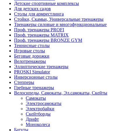
Детские спортивные комплексы
Для детских садов
Столы для армрестлинга
Стойки, Скамьи, Универсальные тренажеры
Тренажеры силовые и многофункциональные
Проф. тренажеры PROFI
Проф. тренажеры MATRIX
Проф. тренажеры BRONZE GYM
Теннисные столы
Игровые столы
Беговые дорожки
Велотренажеры
Эллиптические тренажеры
PROSKI Simulator
Инверсионные столы
Степперы
Гребные тренажеры
Велосипеды, Самокаты, Эл.самокаты, Скейты
Самокаты
Электросамокаты
Электробайки
Скейтборды
Дрифт
Моноколеса
Батуты