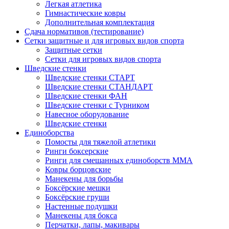
Легкая атлетика
Гимнастические ковры
Дополнительная комплектация
Сдача нормативов (тестирование)
Сетки защитные и для игровых видов спорта
Защитные сетки
Сетки для игровых видов спорта
Шведские стенки
Шведские стенки СТАРТ
Шведские стенки СТАНДАРТ
Шведские стенки ФАН
Шведские стенки с Турником
Навесное оборудование
Шведские стенки
Единоборства
Помосты для тяжелой атлетики
Ринги боксерские
Ринги для смешанных единоборств ММА
Ковры борцовские
Манекены для борьбы
Боксёрские мешки
Боксёрские груши
Настенные подушки
Манекены для бокса
Перчатки, лапы, макивары