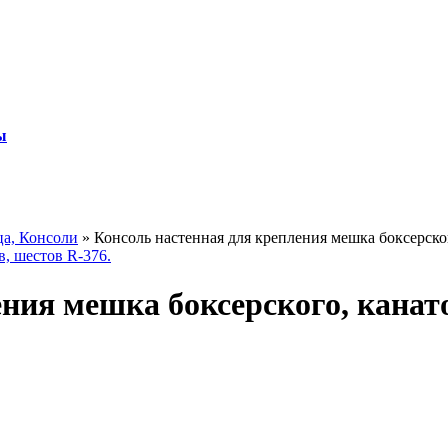
ы
ца, Консоли
»
Консоль настенная для крепления мешка боксерског
ния мешка боксерского, канато