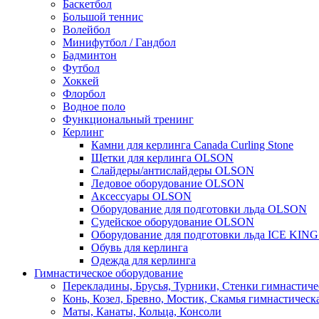
Баскетбол
Большой теннис
Волейбол
Минифутбол / Гандбол
Бадминтон
Футбол
Хоккей
Флорбол
Водное поло
Функциональный тренинг
Керлинг
Камни для керлинга Canada Curling Stone
Щетки для керлинга OLSON
Слайдеры/антислайдеры OLSON
Ледовое оборудование OLSON
Аксессуары OLSON
Оборудование для подготовки льда OLSON
Судейское оборудование OLSON
Оборудование для подготовки льда ICE KIN
Обувь для керлинга
Одежда для керлинга
Гимнастическое оборудование
Перекладины, Брусья, Турники, Стенки гимнастиче
Конь, Козел, Бревно, Мостик, Скамья гимнастическ
Маты, Канаты, Кольца, Консоли