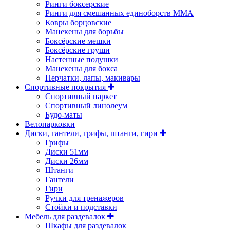
Ринги боксерские
Ринги для смешанных единоборств ММА
Ковры борцовские
Манекены для борьбы
Боксёрские мешки
Боксёрские груши
Настенные подушки
Манекены для бокса
Перчатки, лапы, макивары
Спортивные покрытия
Спортивный паркет
Спортивный линолеум
Будо-маты
Велопарковки
Диски, гантели, грифы, штанги, гири
Грифы
Диски 51мм
Диски 26мм
Штанги
Гантели
Гири
Ручки для тренажеров
Стойки и подставки
Мебель для раздевалок
Шкафы для раздевалок