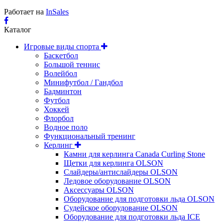
Работает на
InSales
Каталог
Игровые виды спорта
Баскетбол
Большой теннис
Волейбол
Минифутбол / Гандбол
Бадминтон
Футбол
Хоккей
Флорбол
Водное поло
Функциональный тренинг
Керлинг
Камни для керлинга Canada Curling Stone
Щетки для керлинга OLSON
Слайдеры/антислайдеры OLSON
Ледовое оборудование OLSON
Аксессуары OLSON
Оборудование для подготовки льда OLSON
Судейское оборудование OLSON
Оборудование для подготовки льда ICE