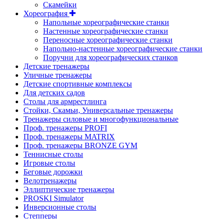
Скамейки
Хореография
Напольные хореографические станки
Настенные хореографические станки
Переносные хореографические станки
Напольно-настенные хореографические станки
Поручни для хореографических станков
Детские тренажеры
Уличные тренажеры
Детские спортивные комплексы
Для детских садов
Столы для армрестлинга
Стойки, Скамьи, Универсальные тренажеры
Тренажеры силовые и многофункциональные
Проф. тренажеры PROFI
Проф. тренажеры MATRIX
Проф. тренажеры BRONZE GYM
Теннисные столы
Игровые столы
Беговые дорожки
Велотренажеры
Эллиптические тренажеры
PROSKI Simulator
Инверсионные столы
Степперы