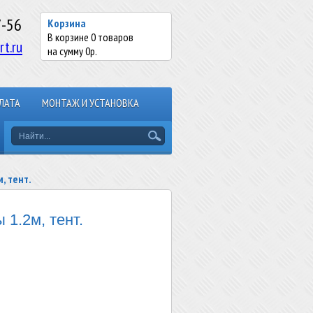
7-56
Корзина
В корзине
0
товаров
rt.ru
на сумму
0
р.
ЛАТА
МОНТАЖ И УСТАНОВКА
, тент.
1.2м, тент.