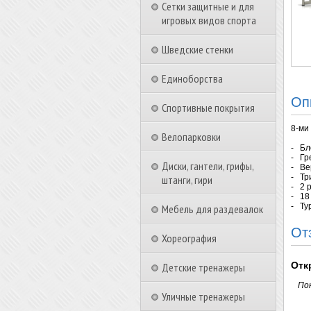
Сетки защитные и для
игровых видов спорта
Шведские стенки
Единоборства
Оп
Спортивные покрытия
8-ми
Велопарковки
- Бл
- Гре
Диски, гантели, грифы,
- Вер
- Три
штанги, гири
- 2 
- 18
- Ту
Мебель для раздевалок
От
Хореография
Отк
Детские тренажеры
По
Уличные тренажеры