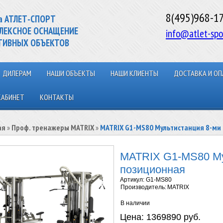
8(495)968-1
а АТЛЕТ-СПОРТ
ЛЕКСНОЕ ОСНАЩЕНИЕ
info@atlet-spo
ТИВНЫХ ОБЪЕКТОВ
ДИЛЕРАМ
НАШИ ОБЪЕКТЫ
НАШИ КЛИЕНТЫ
ДОСТАВКА И ОП
КАБИНЕТ
КОНТАКТЫ
ая
»
Проф. тренажеры MATRIX
»
MATRIX G1-MS80 Мультистанция 8-ми
MATRIX G1-MS80 Му
позиционная
Артикул:
G1-MS80
Производитель:
MATRIX
В наличии
Цена:
1369890 руб.