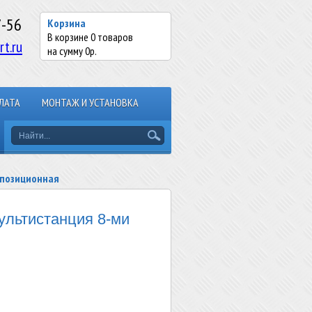
7-56
Корзина
В корзине
0
товаров
rt.ru
на сумму
0
р.
ЛАТА
МОНТАЖ И УСТАНОВКА
 позиционная
льтистанция 8-ми