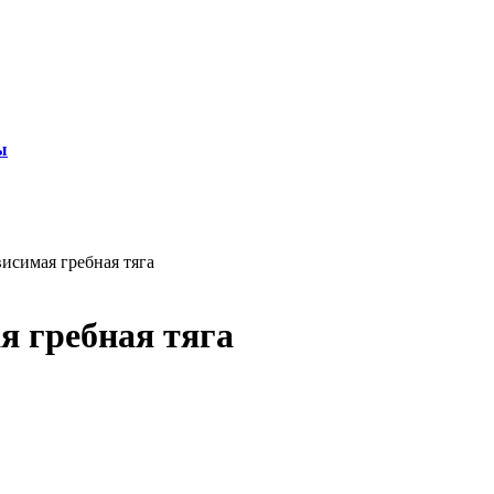
ы
симая гребная тяга
 гребная тяга