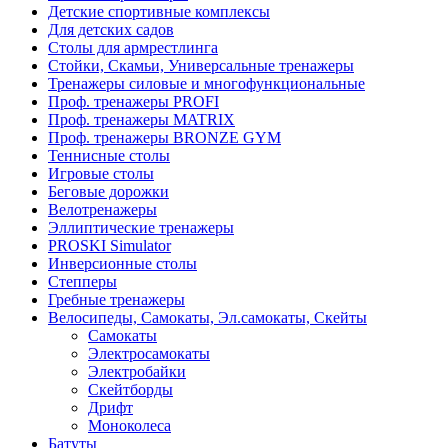
Детские спортивные комплексы
Для детских садов
Столы для армрестлинга
Стойки, Скамьи, Универсальные тренажеры
Тренажеры силовые и многофункциональные
Проф. тренажеры PROFI
Проф. тренажеры MATRIX
Проф. тренажеры BRONZE GYM
Теннисные столы
Игровые столы
Беговые дорожки
Велотренажеры
Эллиптические тренажеры
PROSKI Simulator
Инверсионные столы
Степперы
Гребные тренажеры
Велосипеды, Самокаты, Эл.самокаты, Скейты
Самокаты
Электросамокаты
Электробайки
Скейтборды
Дрифт
Моноколеса
Батуты