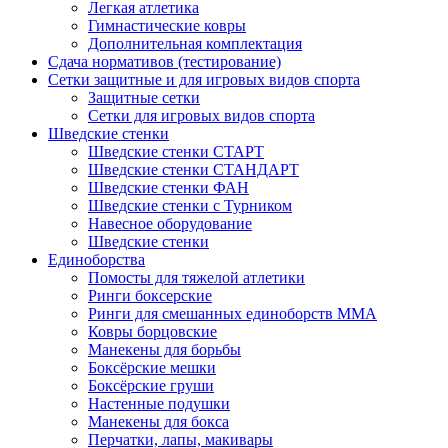
Легкая атлетика
Гимнастические ковры
Дополнительная комплектация
Сдача нормативов (тестирование)
Сетки защитные и для игровых видов спорта
Защитные сетки
Сетки для игровых видов спорта
Шведские стенки
Шведские стенки СТАРТ
Шведские стенки СТАНДАРТ
Шведские стенки ФАН
Шведские стенки с Турником
Навесное оборудование
Шведские стенки
Единоборства
Помосты для тяжелой атлетики
Ринги боксерские
Ринги для смешанных единоборств ММА
Ковры борцовские
Манекены для борьбы
Боксёрские мешки
Боксёрские груши
Настенные подушки
Манекены для бокса
Перчатки, лапы, макивары