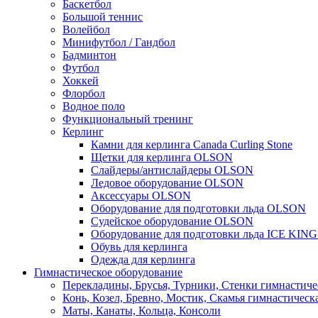
Баскетбол
Большой теннис
Волейбол
Минифутбол / Гандбол
Бадминтон
Футбол
Хоккей
Флорбол
Водное поло
Функциональный тренинг
Керлинг
Камни для керлинга Canada Curling Stone
Щетки для керлинга OLSON
Слайдеры/антислайдеры OLSON
Ледовое оборудование OLSON
Аксессуары OLSON
Оборудование для подготовки льда OLSON
Судейское оборудование OLSON
Оборудование для подготовки льда ICE KIN
Обувь для керлинга
Одежда для керлинга
Гимнастическое оборудование
Перекладины, Брусья, Турники, Стенки гимнастиче
Конь, Козел, Бревно, Мостик, Скамья гимнастическ
Маты, Канаты, Кольца, Консоли