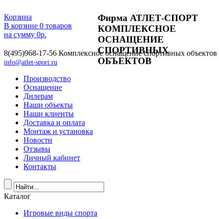
Фирма АТЛЕТ-СПОРТ
Корзина
В корзине
0
товаров
КОМПЛЕКСНОЕ
на сумму
0
р.
ОСНАЩЕНИЕ
СПОРТИВНЫХ
8(495)968-17-56
Комплексное оснащение спортивных объектов
ОБЪЕКТОВ
info@atlet-sport.ru
Производство
Оснащение
Дилерам
Наши объекты
Наши клиенты
Доставка и оплата
Монтаж и установка
Новости
Отзывы
Личный кабинет
Контакты
Каталог
Игровые виды спорта