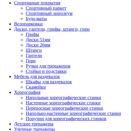
Спортивные покрытия
Спортивный паркет
Спортивный линолеум
Будо-маты
Велопарковки
Диски, гантели, грифы, штанги, гири
Грифы
Диски 51мм
Диски 26мм
Штанги
Гантели
Гири
Ручки для тренажеров
Стойки и подставки
Мебель для раздевалок
Шкафы для раздевалок
Скамейки
Хореография
Напольные хореографические станки
Настенные хореографические станки
Переносные хореографические станки
Напольно-настенные хореографические станки
Поручни для хореографических станков
Детские тренажеры
Уличные тренажеры