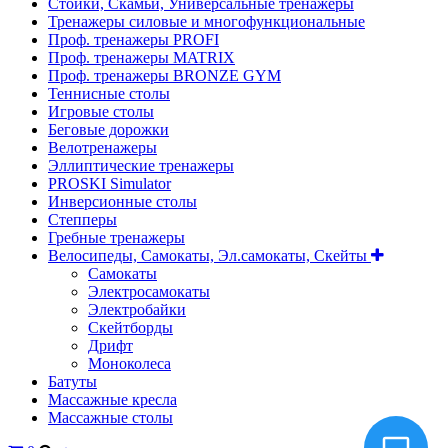
Стойки, Скамьи, Универсальные тренажеры
Тренажеры силовые и многофункциональные
Проф. тренажеры PROFI
Проф. тренажеры MATRIX
Проф. тренажеры BRONZE GYM
Теннисные столы
Игровые столы
Беговые дорожки
Велотренажеры
Эллиптические тренажеры
PROSKI Simulator
Инверсионные столы
Степперы
Гребные тренажеры
Велосипеды, Самокаты, Эл.самокаты, Скейты
Самокаты
Электросамокаты
Электробайки
Скейтборды
Дрифт
Моноколеса
Батуты
Массажные кресла
Массажные столы