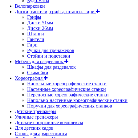
Будо-маты
Велопарковки
Диски, гантели, грифы, штанги, гири
Грифы
Диски 51мм
Диски 26мм
Штанги
Гантели
Гири
Ручки для тренажеров
Стойки и подставки
Мебель для раздевалок
Шкафы для раздевалок
Скамейки
Хореография
Напольные хореографические станки
Настенные хореографические станки
Переносные хореографические станки
Напольно-настенные хореографические станки
Поручни для хореографических станков
Детские тренажеры
Уличные тренажеры
Детские спортивные комплексы
Для детских садов
Столы для армрестлинга