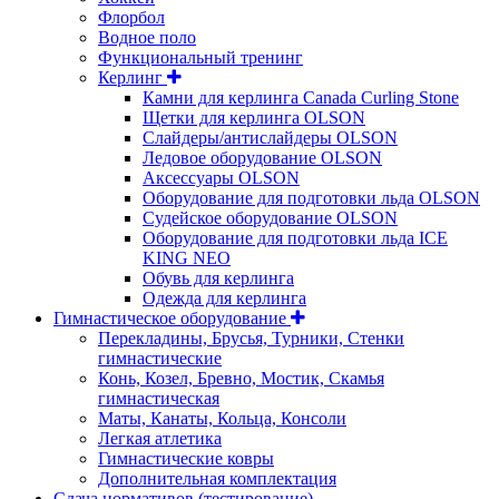
Флорбол
Водное поло
Функциональный тренинг
Керлинг
Камни для керлинга Canada Curling Stone
Щетки для керлинга OLSON
Слайдеры/антислайдеры OLSON
Ледовое оборудование OLSON
Аксессуары OLSON
Оборудование для подготовки льда OLSON
Судейское оборудование OLSON
Оборудование для подготовки льда ICE
KING NEO
Обувь для керлинга
Одежда для керлинга
Гимнастическое оборудование
Перекладины, Брусья, Турники, Стенки
гимнастические
Конь, Козел, Бревно, Мостик, Скамья
гимнастическая
Маты, Канаты, Кольца, Консоли
Легкая атлетика
Гимнастические ковры
Дополнительная комплектация
Сдача нормативов (тестирование)