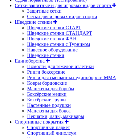
Сетки защитные и для игровых видов спорта
Защитные сетки
Сетки для игровых видов спорта
Шведские стенки
Шведские стенки СТАРТ
Шведские стенки СТАНДАРТ
Шведские стенки ФАН
Шведские стенки с Турником
Навесное оборудование
Шведские стенки
Единоборства
Помосты для тяжелой атлетики
Ринги боксерские
Ринги для смешанных единоборств ММА
Ковры борцовские
Манекены для борьбы
Боксёрские мешки
Боксёрские груши
Настенные подушки
Манекены для бокса
Перчатки, лапы, макивары
Спортивные покрытия
Спортивный паркет
Спортивный линолеум