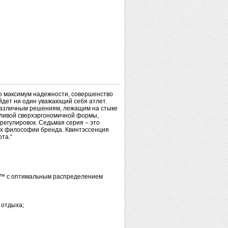
о максимум надежности, совершенство
йдет ни один уважающий себя атлет.
различным решениям, лежащим на стыке
дливой сверхэргономичной формы,
регулировок. Седьмая серия – это
ях философии бренда. Квинтэссенция
та.“
ps™ c оптимальным распределением
 отдыха;