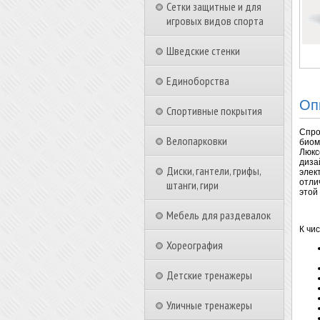
Сетки защитные и для
игровых видов спорта
Шведские стенки
Единоборства
Оп
Спортивные покрытия
Спро
Велопарковки
биом
Люкс
диза
Диски, гантели, грифы,
элек
отли
штанги, гири
этой
Мебель для раздевалок
К чи
Хореография
Детские тренажеры
Уличные тренажеры