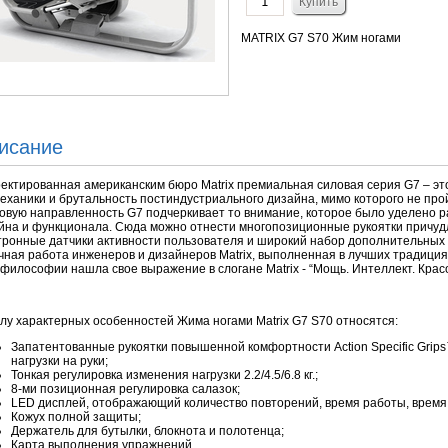
MATRIX G7 S70 Жим ногами
исание
ектированная американским бюро Matrix премиальная силовая серия G7 – эт
еханики и брутальность постиндустриального дизайна, мимо которого не про
овую направленность G7 подчеркивает то внимание, которое было уделено 
йна и функционала. Сюда можно отнести многопозиционные рукоятки причу
тронные датчики активности пользователя и широкий набор дополнительных 
чная работа инженеров и дизайнеров Matrix, выполненная в лучших традици
 философии нашла свое выражение в слогане Matrix - “Мощь. Интеллект. Красо
слу характерных особенностей Жима ногами Matrix G7 S70 относятся:
Запатентованные рукоятки повышенной комфортности Action Specific Gri
нагрузки на руки;
Тонкая регулировка изменения нагрузки 2.2/4.5/6.8 кг.;
8-ми позиционная регулировка салазок;
LED дисплей, отображающий количество повторений, время работы, время
Кожух полной защиты;
Держатель для бутылки, блокнота и полотенца;
Карта выполнения упражнений.