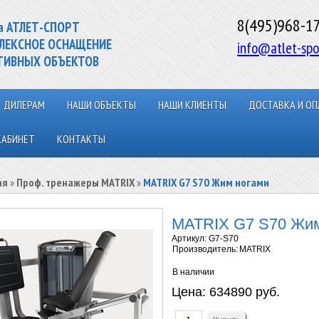
8(495)968-1
а АТЛЕТ-СПОРТ
ЛЕКСНОЕ ОСНАЩЕНИЕ
info@atlet-spo
ТИВНЫХ ОБЪЕКТОВ
ДИЛЕРАМ
НАШИ ОБЪЕКТЫ
НАШИ КЛИЕНТЫ
ДОСТАВКА И ОП
КАБИНЕТ
КОНТАКТЫ
ая
»
Проф. тренажеры MATRIX
»
MATRIX G7 S70 Жим ногами
MATRIX G7 S70 Жим
Артикул:
G7-S70
Производитель:
MATRIX
В наличии
Цена:
634890 руб.