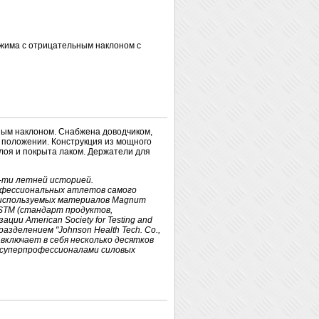
има с отрицательным наклоном с
ым наклоном. Снабжена доводчиком,
 положении. Конструкция из мощного
лоя и покрыта лаком. Держатели для
-ти летней историей.
офессиональных атлетов самого
о используемых материалов Magnum
STM (стандарт продуктов,
ии American Society for Testing and
азделением "Johnson Health Tech. Co.,
 включает в себя несколько десятков
 суперпрофессионалами силовых