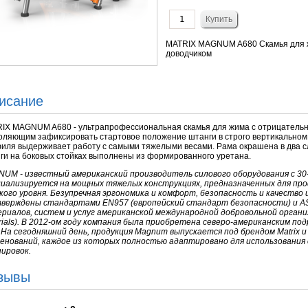
MATRIX MAGNUM A680 Скамья для ж
доводчиком
исание
IX MAGNUM A680 - ультрапрофессиональная скамья для жима с отрицательн
оляющим зафиксировать стартовое положение штанги в строго вертикальном
иля выдерживает работу с самыми тяжелыми весами. Рама окрашена в два с
ги на боковых стойках выполнены из формированного уретана.
UM - известный американский производитель силового оборудования с 30
иализируется на мощных тяжелых конструкциях, предназначенных для пр
кого уровня. Безупречная эргономика и комфорт, безопасность и качеств
верждены стандартами EN957 (европейский стандарт безопасности) и A
риалов, систем и услуг американской международной добровольной организац
rials). В 2012-ом году компания была приобретена северо-американским подр
". На сегодняшний день, продукция Magnum выпускается под брендом Matrix и
енований, каждое из которых полностью адаптировано для использования
ировок.
зывы