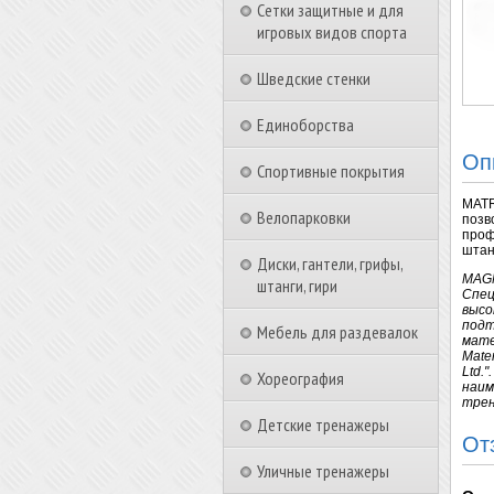
Сетки защитные и для
игровых видов спорта
Шведские стенки
Единоборства
Оп
Спортивные покрытия
MATR
Велопарковки
позв
проф
штан
Диски, гантели, грифы,
MAGN
штанги, гири
Спец
высо
подт
Мебель для раздевалок
мате
Mate
Ltd.
Хореография
наим
трен
Детские тренажеры
От
Уличные тренажеры