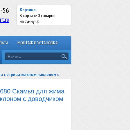
7-56
Корзина
В корзине
0
товаров
rt.ru
на сумму
0
р.
ЛАТА
МОНТАЖ И УСТАНОВКА
а с отрицательным наклоном с
80 Скамья для жима
клоном с доводчиком