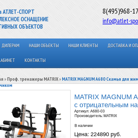
8(495)968-1
а АТЛЕТ-СПОРТ
ЛЕКСНОЕ ОСНАЩЕНИЕ
info@atlet-spo
ТИВНЫХ ОБЪЕКТОВ
ДИЛЕРАМ
НАШИ ОБЪЕКТЫ
НАШИ КЛИЕНТЫ
ДОСТАВКА И ОП
КАБИНЕТ
КОНТАКТЫ
ая
»
Проф. тренажеры MATRIX
»
MATRIX MAGNUM A680 Скамья для жим
чиком
MATRIX MAGNUM A6
с отрицательным на
Артикул:
A680-03
Производитель:
MATRIX
В наличии
Цена:
224890 руб.