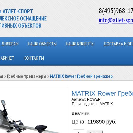
8(495)968-1
а АТЛЕТ-СПОРТ
ЛЕКСНОЕ ОСНАЩЕНИЕ
info@atlet-spo
ТИВНЫХ ОБЪЕКТОВ
ДИЛЕРАМ
НАШИ ОБЪЕКТЫ
НАШИ КЛИЕНТЫ
ДОСТАВКА И ОП
КАБИНЕТ
КОНТАКТЫ
ая
»
Гребные тренажеры
»
MATRIX Rower Гребной тренажер
MATRIX Rower Греб
Артикул:
ROWER
Производитель:
MATRIX
В наличии
Цена:
119890 руб.