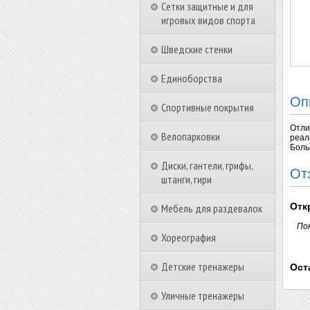
Сетки защитные и для
игровых видов спорта
Шведские стенки
Единоборства
Оп
Спортивные покрытия
Отли
Велопарковки
реал
Боль
Диски, гантели, грифы,
От
штанги, гири
Отк
Мебель для раздевалок
По
Хореография
Детские тренажеры
Ост
Уличные тренажеры