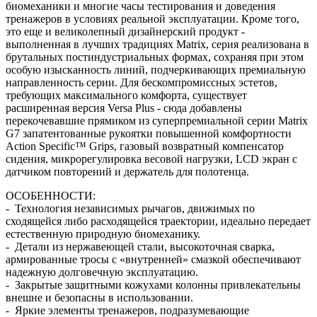
биомеханики и многие часы тестирования и доведения
тренажеров в условиях реальной эксплуатации. Кроме того,
это еще и великолепный дизайнерский продукт -
выполненная в лучших традициях Matrix, серия реализована в
брутальных постиндустриальных формах, сохраняя при этом
особую изысканность линий, подчеркивающих премиальную
направленность серии. Для бескомпромиссных эстетов,
требующих максимального комфорта, существует
расширенная версия Versa Plus - сюда добавлены
перекочевавшие прямиком из суперпремиальной серии Matrix
G7 запатентованные рукоятки повышенной комфортности
Action Specific™ Grips, газовый возвратный компенсатор
сидения, микрорегулировка весовой нагрузки, LCD экран с
датчиком повторений и держатель для полотенца.
ОСОБЕННОСТИ:
- Технология независимых рычагов, движимых по
сходящейся либо расходящейся траектории, идеально передает
естественную природную биомеханику.
- Детали из нержавеющей стали, высокоточная сварка,
армированные тросы с «внутренней» смазкой обеспечивают
надежную долговечную эксплуатацию.
- Закрытые защитными кожухами колонны привлекательны
внешне и безопасны в использовании.
- Яркие элементы тренажеров, подразумевающие