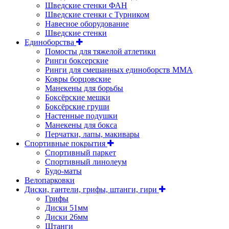
Шведские стенки ФАН
Шведские стенки с Турником
Навесное оборудование
Шведские стенки
Единоборства
Помосты для тяжелой атлетики
Ринги боксерские
Ринги для смешанных единоборств ММА
Ковры борцовские
Манекены для борьбы
Боксёрские мешки
Боксёрские груши
Настенные подушки
Манекены для бокса
Перчатки, лапы, макивары
Спортивные покрытия
Спортивный паркет
Спортивный линолеум
Будо-маты
Велопарковки
Диски, гантели, грифы, штанги, гири
Грифы
Диски 51мм
Диски 26мм
Штанги