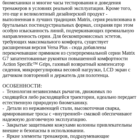
биомеханики и многие часы тестирования и доведения
тренажеров в условиях реальной эксплуатации. Кроме того,
это еще и великолепный дизайнерский продукт -
выполненная в лучших традициях Matrix, серия реализована в
брутальных постиндустриальных формах, сохраняя при этом
особую изысканность линий, подчеркивающих премиальную
направленность серии. Для бескомпромиссных эстетов,
требующих максимального комфорта, существует
расширенная версия Versa Plus - сюда добавлены
перекочевавшие прямиком из суперпремиальной серии Matrix
G7 запатентованные рукоятки повышенной комфортности
Action Specific™ Grips, газовый возвратный компенсатор
сидения, микрорегулировка весовой нагрузки, LCD экран с
датчиком повторений и держатель для полотенца.
ОСОБЕННОСТИ:
- Технология независимых рычагов, движимых по
сходящейся либо расходящейся траектории, идеально передает
естественную природную биомеханику.
- Детали из нержавеющей стали, высокоточная сварка,
армированные тросы с «внутренней» смазкой обеспечивают
надежную долговечную эксплуатацию.
- Закрытые защитными кожухами колонны привлекательны
внешне и безопасны в использовании.
- Яркие элементы тренажеров, подразумевающие