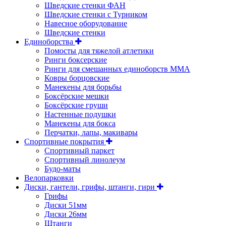
Шведские стенки ФАН
Шведские стенки с Турником
Навесное оборудование
Шведские стенки
Единоборства
Помосты для тяжелой атлетики
Ринги боксерские
Ринги для смешанных единоборств ММА
Ковры борцовские
Манекены для борьбы
Боксёрские мешки
Боксёрские груши
Настенные подушки
Манекены для бокса
Перчатки, лапы, макивары
Спортивные покрытия
Спортивный паркет
Спортивный линолеум
Будо-маты
Велопарковки
Диски, гантели, грифы, штанги, гири
Грифы
Диски 51мм
Диски 26мм
Штанги