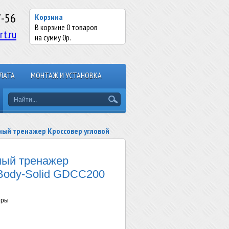
7-56
Корзина
В корзине
0
товаров
rt.ru
на сумму
0
р.
ЛАТА
МОНТАЖ И УСТАНОВКА
ый тренажер Кроссовер угловой
ный тренажер
Body-Solid GDCC200
еры