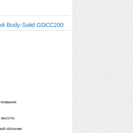
ой Body-Solid GDCC200
тягивания.
о высоте)
вой оболочке