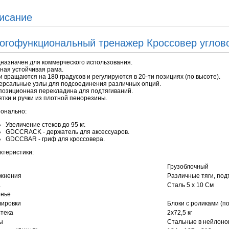
исание
огофункциональный тренажер Кроссовер углов
назначен для коммерческого использования.
ная устойчивая рама.
и вращаются на 180 градусов и регулируются в 20-ти позициях (по высоте).
ерсальные узлы для подсоединения различных опций.
позиционная перекладина для подтягиваний.
ятки и ручки из плотной пенорезины.
онально:
Увеличение стеков до 95 кг.
GDCCRACK - держатель для аксессуаров.
GDCCBAR - гриф для кроссовера.
ктеристики:
Грузоблочный
жнения
Различные тяги, под
а
Сталь 5 х 10 См
нье
лировки
Блоки с роликами (п
стека
2х72,5 кг
ы
Стальные в нейлоно