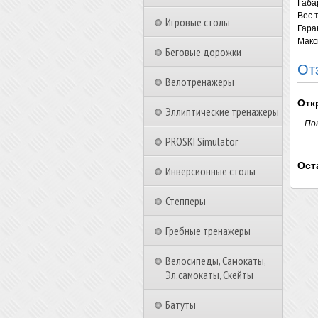
Габа
Вес 
Игровые столы
Гара
Макс
Беговые дорожки
От
Велотренажеры
Отк
Эллиптические тренажеры
По
PROSKI Simulator
Ост
Инверсионные столы
Степперы
Гребные тренажеры
Велосипеды, Самокаты,
Эл.самокаты, Скейты
Батуты