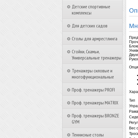
Детские спортивные
Оп
комплексы
Для детских садов
Мн
Столы для армрестлинга
Пред
Проч
Блок
Стойки, Скамьи,
Унив
Двух
Универсальные тренажеры
Руко
Опци
Тренажеры силовые и
многофункциональные
Проф. тренажеры PROFI
Хара
Тип
Проф. тренажеры MATRIX
Упра
Рам
Проф. тренажеры BRONZE
Сиде
GYM
Регу
Вес 
Теннисные столы
Трос