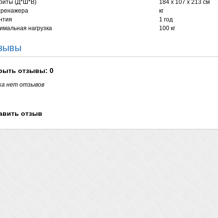
риты (Д*Ш*В)
184 х 107 х 213 см
тренажера
кг
нтия
1 год
имальная нагрузка
100 кг
зывы
рыть
отзывы: 0
ка нет отзывов
авить отзыв