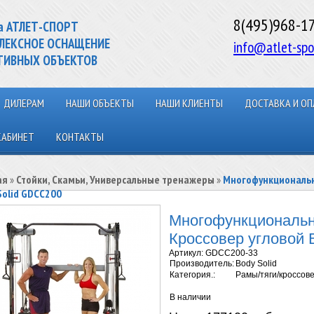
8(495)968-1
а АТЛЕТ-СПОРТ
ЛЕКСНОЕ ОСНАЩЕНИЕ
info@atlet-spo
ТИВНЫХ ОБЪЕКТОВ
ДИЛЕРАМ
НАШИ ОБЪЕКТЫ
НАШИ КЛИЕНТЫ
ДОСТАВКА И ОП
КАБИНЕТ
КОНТАКТЫ
ая
»
Стойки, Скамьи, Универсальные тренажеры
»
Многофункциональн
Solid GDCC200
Многофункциональ
Кроссовер угловой 
Артикул:
GDCC200-33
Производитель:
Body Solid
Категория.:
Рамы/тяги/кроссов
В наличии