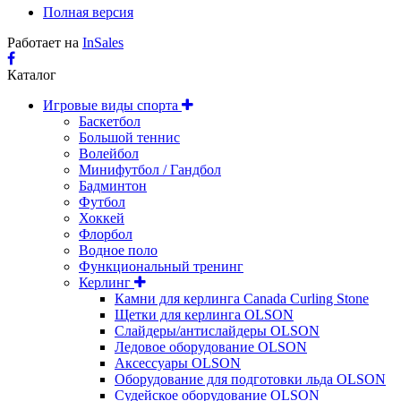
Полная версия
Работает на
InSales
Каталог
Игровые виды спорта
Баскетбол
Большой теннис
Волейбол
Минифутбол / Гандбол
Бадминтон
Футбол
Хоккей
Флорбол
Водное поло
Функциональный тренинг
Керлинг
Камни для керлинга Canada Curling Stone
Щетки для керлинга OLSON
Слайдеры/антислайдеры OLSON
Ледовое оборудование OLSON
Аксессуары OLSON
Оборудование для подготовки льда OLSON
Судейское оборудование OLSON