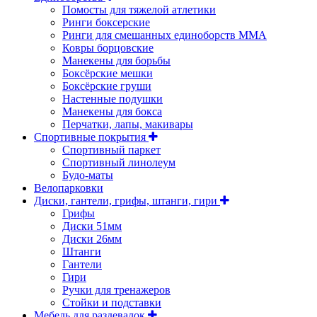
Помосты для тяжелой атлетики
Ринги боксерские
Ринги для смешанных единоборств ММА
Ковры борцовские
Манекены для борьбы
Боксёрские мешки
Боксёрские груши
Настенные подушки
Манекены для бокса
Перчатки, лапы, макивары
Спортивные покрытия
Спортивный паркет
Спортивный линолеум
Будо-маты
Велопарковки
Диски, гантели, грифы, штанги, гири
Грифы
Диски 51мм
Диски 26мм
Штанги
Гантели
Гири
Ручки для тренажеров
Стойки и подставки
Мебель для раздевалок