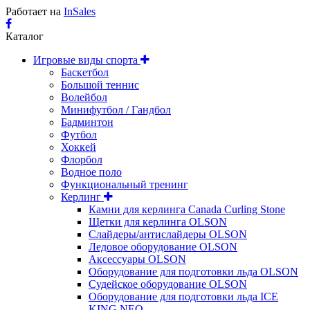
Работает на
InSales
Каталог
Игровые виды спорта
Баскетбол
Большой теннис
Волейбол
Минифутбол / Гандбол
Бадминтон
Футбол
Хоккей
Флорбол
Водное поло
Функциональный тренинг
Керлинг
Камни для керлинга Canada Curling Stone
Щетки для керлинга OLSON
Слайдеры/антислайдеры OLSON
Ледовое оборудование OLSON
Аксессуары OLSON
Оборудование для подготовки льда OLSON
Судейское оборудование OLSON
Оборудование для подготовки льда ICE
KING NEO