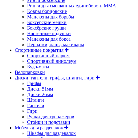
Ринги боксерские
Ринги для смешанных единоборств ММА
Ковры борцовские
Манекены для борьбы
Боксёрские мешки
Боксёрские груши
Настенные подушки
Манекены для бокса
Перчатки, лапы, макивары
Спортивные покрытия
Спортивный паркет
Спортивный линолеум
Будо-маты
Велопарковки
Диски, гантели, грифы, штанги, гири
Грифы
Диски 51мм
Диски 26мм
Штанги
Гантели
Гири
Ручки для тренажеров
Стойки и подставки
Мебель для раздевалок
Шкафы для раздевалок