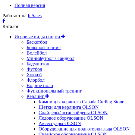
Полная версия
Работает на
InSales
Каталог
Игровые виды спорта
Баскетбол
Большой теннис
Волейбол
Минифутбол / Гандбол
Бадминтон
Футбол
Хоккей
Флорбол
Водное поло
Функциональный тренинг
Керлинг
Камни для керлинга Canada Curling Stone
Щетки для керлинга OLSON
Слайдеры/антислайдеры OLSON
Ледовое оборудование OLSON
Аксессуары OLSON
Оборудование для подготовки льда OLSON
Судейское оборудование OLSON