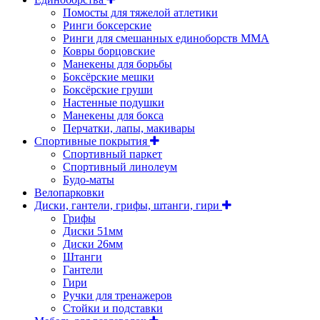
Помосты для тяжелой атлетики
Ринги боксерские
Ринги для смешанных единоборств ММА
Ковры борцовские
Манекены для борьбы
Боксёрские мешки
Боксёрские груши
Настенные подушки
Манекены для бокса
Перчатки, лапы, макивары
Спортивные покрытия
Спортивный паркет
Спортивный линолеум
Будо-маты
Велопарковки
Диски, гантели, грифы, штанги, гири
Грифы
Диски 51мм
Диски 26мм
Штанги
Гантели
Гири
Ручки для тренажеров
Стойки и подставки