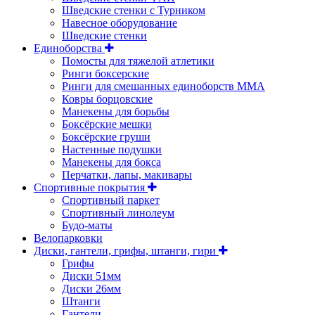
Шведские стенки с Турником
Навесное оборудование
Шведские стенки
Единоборства
Помосты для тяжелой атлетики
Ринги боксерские
Ринги для смешанных единоборств ММА
Ковры борцовские
Манекены для борьбы
Боксёрские мешки
Боксёрские груши
Настенные подушки
Манекены для бокса
Перчатки, лапы, макивары
Спортивные покрытия
Спортивный паркет
Спортивный линолеум
Будо-маты
Велопарковки
Диски, гантели, грифы, штанги, гири
Грифы
Диски 51мм
Диски 26мм
Штанги
Гантели