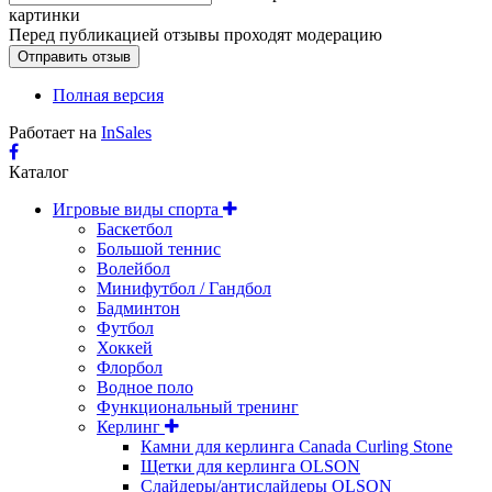
картинки
Перед публикацией отзывы проходят модерацию
Полная версия
Работает на
InSales
Каталог
Игровые виды спорта
Баскетбол
Большой теннис
Волейбол
Минифутбол / Гандбол
Бадминтон
Футбол
Хоккей
Флорбол
Водное поло
Функциональный тренинг
Керлинг
Камни для керлинга Canada Curling Stone
Щетки для керлинга OLSON
Слайдеры/антислайдеры OLSON