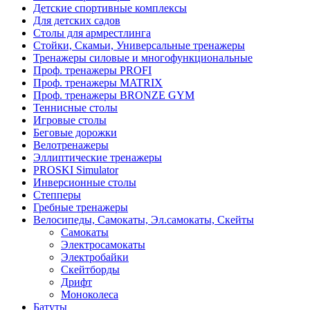
Детские спортивные комплексы
Для детских садов
Столы для армрестлинга
Стойки, Скамьи, Универсальные тренажеры
Тренажеры силовые и многофункциональные
Проф. тренажеры PROFI
Проф. тренажеры MATRIX
Проф. тренажеры BRONZE GYM
Теннисные столы
Игровые столы
Беговые дорожки
Велотренажеры
Эллиптические тренажеры
PROSKI Simulator
Инверсионные столы
Степперы
Гребные тренажеры
Велосипеды, Самокаты, Эл.самокаты, Скейты
Самокаты
Электросамокаты
Электробайки
Скейтборды
Дрифт
Моноколеса
Батуты