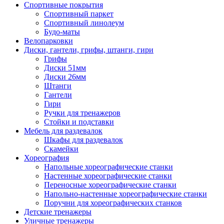
Спортивные покрытия
Спортивный паркет
Спортивный линолеум
Будо-маты
Велопарковки
Диски, гантели, грифы, штанги, гири
Грифы
Диски 51мм
Диски 26мм
Штанги
Гантели
Гири
Ручки для тренажеров
Стойки и подставки
Мебель для раздевалок
Шкафы для раздевалок
Скамейки
Хореография
Напольные хореографические станки
Настенные хореографические станки
Переносные хореографические станки
Напольно-настенные хореографические станки
Поручни для хореографических станков
Детские тренажеры
Уличные тренажеры