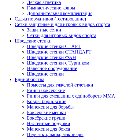
Легкая атлетика
Гимнастические ковры
Дополнительная комплектация
Сдача нормативов (тестирование)
Сетки защитные и для игровых видов спорта
Защитные сетки
Сетки для игровых видов спорта
Шведские стенки
Шведские стенки СТАРТ
Шведские стенки СТАНДАРТ
Шведские стенки ФАН
Шведские стенки с Турником
Навесное оборудование
Шведские стенки
Единоборства
Помосты для тяжелой атлетики
Ринги боксерские
Ринги для смешанных единоборств ММА
Ковры борцовские
Манекены для борьбы
Боксёрские мешки
Боксёрские груши
Настенные подушки
Манекены для бокса
Перчатки, лапы, макивары