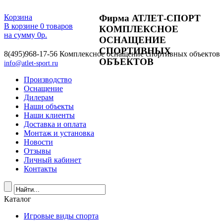
Фирма АТЛЕТ-СПОРТ
Корзина
В корзине
0
товаров
КОМПЛЕКСНОЕ
на сумму
0
р.
ОСНАЩЕНИЕ
СПОРТИВНЫХ
8(495)968-17-56
Комплексное оснащение спортивных объектов
ОБЪЕКТОВ
info@atlet-sport.ru
Производство
Оснащение
Дилерам
Наши объекты
Наши клиенты
Доставка и оплата
Монтаж и установка
Новости
Отзывы
Личный кабинет
Контакты
Каталог
Игровые виды спорта