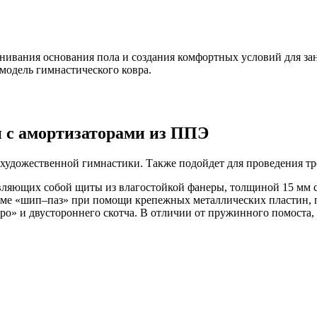
ивания основания пола и создания комфортных условий для заня
 модель гимнастического ковра.
и с амортизаторами из ППЭ
 художественной гимнастики. Также подойдет для проведения т
авляющих собой щиты из влагостойкой фанеры, толщиной 15 мм
хеме «шип–паз» при помощи крепежных металлических пластин, 
о» и двустороннего скотча. В отличии от пружинного помоста, 