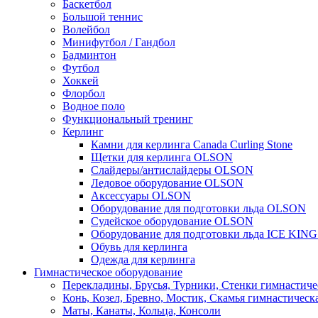
Баскетбол
Большой теннис
Волейбол
Минифутбол / Гандбол
Бадминтон
Футбол
Хоккей
Флорбол
Водное поло
Функциональный тренинг
Керлинг
Камни для керлинга Canada Curling Stone
Щетки для керлинга OLSON
Слайдеры/антислайдеры OLSON
Ледовое оборудование OLSON
Аксессуары OLSON
Оборудование для подготовки льда OLSON
Судейское оборудование OLSON
Оборудование для подготовки льда ICE KIN
Обувь для керлинга
Одежда для керлинга
Гимнастическое оборудование
Перекладины, Брусья, Турники, Стенки гимнастиче
Конь, Козел, Бревно, Мостик, Скамья гимнастическ
Маты, Канаты, Кольца, Консоли