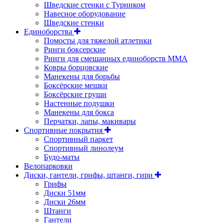
Шведские стенки с Турником
Навесное оборудование
Шведские стенки
Единоборства
Помосты для тяжелой атлетики
Ринги боксерские
Ринги для смешанных единоборств ММА
Ковры борцовские
Манекены для борьбы
Боксёрские мешки
Боксёрские груши
Настенные подушки
Манекены для бокса
Перчатки, лапы, макивары
Спортивные покрытия
Спортивный паркет
Спортивный линолеум
Будо-маты
Велопарковки
Диски, гантели, грифы, штанги, гири
Грифы
Диски 51мм
Диски 26мм
Штанги
Гантели